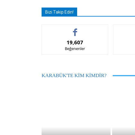
Bizi Takip Edin!
19,607
Beğenenler
KARABÜK'TE KIM KIMDIR?