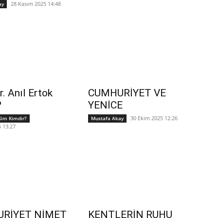
28 Kasım 2025 14:48
ay
r. Anıl Ertok
CUMHURİYET VE
?
YENİCE
30 Ekim 2025 12:26
Kim Kimdir?
Mustafa Akay
 13:27
RİYET NİMET
KENTLERİN RUHU