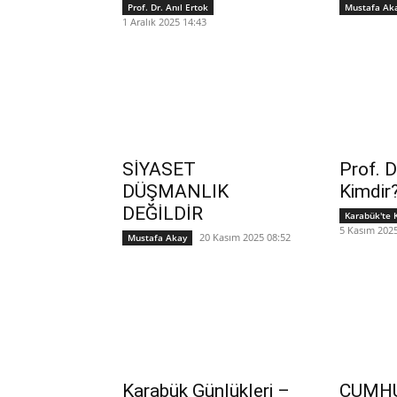
Prof. Dr. Anıl Ertok
Mustafa Ak
1 Aralık 2025 14:43
SİYASET
Prof. D
DÜŞMANLIK
Kimdir
DEĞİLDİR
Karabük'te 
5 Kasım 2025
20 Kasım 2025 08:52
Mustafa Akay
Karabük Günlükleri –
CUMHU