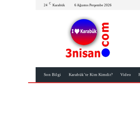
C
24
Karabük
6 Ağustos Perşembe 2026
Son Bilgi
Karabük’te Kim Kimdir?
Video