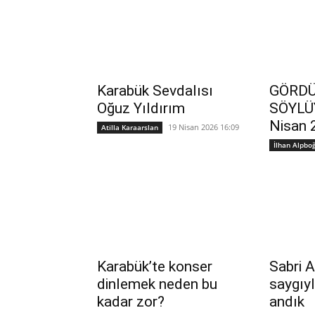
Karabük Sevdalısı
GÖRDÜ
Oğuz Yıldırım
SÖYLÜ
Nisan 
19 Nisan 2026 16:09
Atilla Karaarslan
İlhan Alpbo
Karabük’te konser
Sabri A
dinlemek neden bu
saygıy
kadar zor?
andık