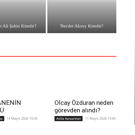
 Ali Şahin Kimdir?
Necdet Aksoy Kimdir?
ANENİN
Olcay Özduran neden
SÜ
görevden alındı?
14 Mayıs 2026 19:35
11 Mayıs 2026 15:05
ay
Atilla Karaarslan