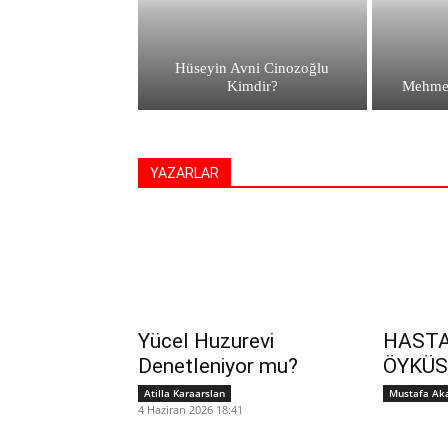
Hüseyin Avni Cinozoğlu
Kimdir?
Mehmet
YAZARLAR
Yücel Huzurevi
HAST
Denetleniyor mu?
ÖYKÜ
Atilla Karaarslan
Mustafa Ak
4 Haziran 2026 18:41