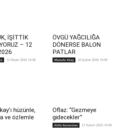
K, İŞİTTİK
ÖVGÜ YAĞCILIĞA
YORUZ – 12
DÖNERSE BALON
2026
PATLAR
12 Nisan 2026 16:40
20 Şubat 2026 10:49
ğa
Mustafa Akay
kay’ı hüzünle,
Oflaz: “Gezmeye
la ve özlemle
gidecekler”
21 Kasım 2025 10:49
Atilla Karaarslan