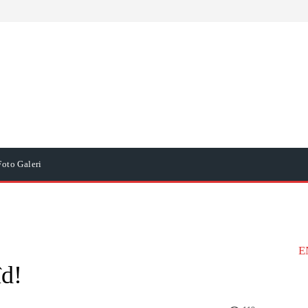
Foto Galeri
E
îd!