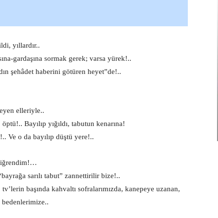
di, yıllardır..
ına-gardaşına sormak gerek; varsa yürek!..
ın şehâdet haberini götüren heyet”de!..
reyen elleriyle..
ptü!.. Bayılıp yığıldı, tabutun kenarına!
.. Ve o da bayılıp düştü yere!..
 iğrendim!…
bayrağa sarılı tabut” zannettirilir bize!..
k, tv’lerin başında kahvaltı sofralarımızda, kanepeye uzanan,
 bedenlerimize..