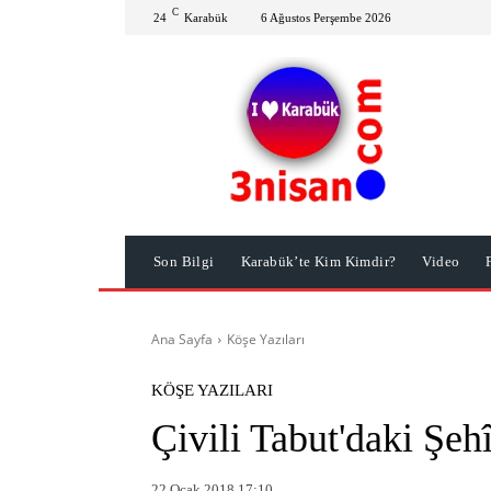
C
24
Karabük
6 Ağustos Perşembe 2026
Son Bilgi
Karabük’te Kim Kimdir?
Video
Ana Sayfa
Köşe Yazıları
KÖŞE YAZILARI
Çivili Tabut'daki Şeh
22 Ocak 2018 17:10