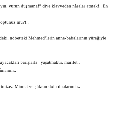
omayın, vurun düşmana!” diye klavyeden nâralar atmak!.. En
k öptünüz mü?!..
deki, nöbetteki Mehmed’lerin anne-babalarının yüreğiyle
.
uyacakları barışlarla” yaşatmaktır, marifet..
 îmanım..
imize.. Minnet ve şükran dolu dualarımla..