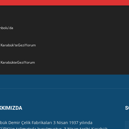
nbolu'da
6- Karabük'teGeziYorum
- KarabükteGeziYorum
 Valiliği Havuzlubahçe'de bayramlaşma düzenledi
ler...
KKIMIZDA
S
yağış
bük Demir Çelik Fabrikaları 3 Nisan 1937 yılında
ÜRK'ün talimatıyla kurulmuştur. 3 Nisan tarihi Karabük