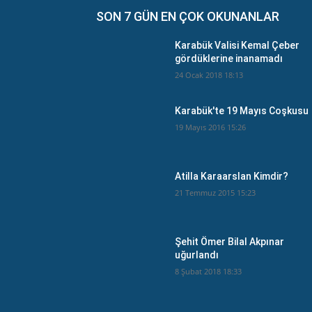
SON 7 GÜN EN ÇOK OKUNANLAR
Karabük Valisi Kemal Çeber
gördüklerine inanamadı
24 Ocak 2018 18:13
Karabük'te 19 Mayıs Coşkusu
19 Mayıs 2016 15:26
Atilla Karaarslan Kimdir?
21 Temmuz 2015 15:23
Şehit Ömer Bilal Akpınar
uğurlandı
8 Şubat 2018 18:33