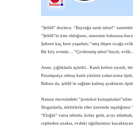
“Şehîd” deyince, “Bayrağa sarılı tabut!” zannettiril
“Şehîd”in kim olduğunu, annesine-babasına-bacıs
Şahsen kaç kere yaşadım; “ateş düşen ocağa evlâd
Bir köy evinde… “Çivilenmiş tabut”daydı, evlât..
Anne, çığlıklarla açtırdı!.. Kanlı kefeni sıyırdı, tit
Paramparça olmuş kanlı yüzünü yalarcasına öptü, ö
Babası da, şehîd’in sağlam kalmış ayaklarını öptü!
Namaz öncesindeki “protokol konuşmaları”ndan
Sloganlarla, tekbirlerle eller üzerinde taşıdığımız “
“Eloğlu” varsa tabutta, kolay gelir, acıyı atlatma
cepheden uzakta, evdeki oğullarımızı kucaklayan