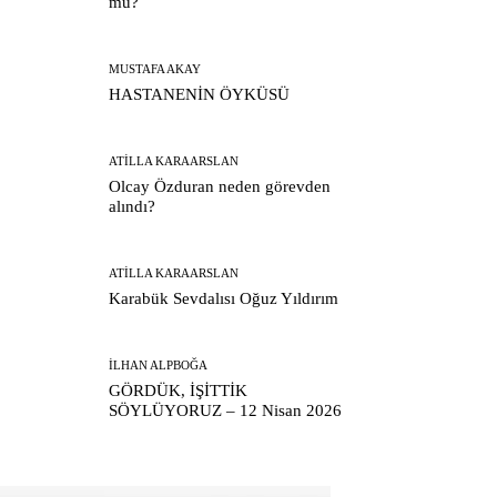
mu?
MUSTAFA AKAY
HASTANENİN ÖYKÜSÜ
ATILLA KARAARSLAN
Olcay Özduran neden görevden
alındı?
ATILLA KARAARSLAN
Karabük Sevdalısı Oğuz Yıldırım
İLHAN ALPBOĞA
GÖRDÜK, İŞİTTİK
SÖYLÜYORUZ – 12 Nisan 2026