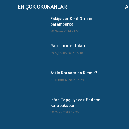
EN ÇOK OKUNANLAR
A
Eskipazar Kent Orman
paramparça
28 Nisan 2014 21:50
Rabia protestoları
29 Ağustos 2013 15:16
Atilla Karaarslan Kimdir?
21 Temmuz 2015 15:23
İrfan Topçu yazdı: Sadece
Karabükspor
30 Ocak 2018 12:26