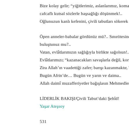
Bize kolay gelir; “yiğitlerimiz, aslanlarımız, k
cafcaflı kutsal sözlerle başsağlığı döşünmek!..
Oğlunuzun kanlı kefenini, çivili tabutları sökere
Öpen anneler-babalar gördünüz mü?.. Sınırötesin
buluştunuz mu?..
Vatan, evlâtlarımızın sağlığıyla birlikte sağolsun!.
Evlâtlarımızı; “kazanacakları savaşlarla değil, kor
Zira Allah’ın vaadettiği zafer; barışı kazanmaktır,
Bugün Afrin’de… Bugün ve yarın ve daima..
Allah daimî muzafferiyetler bağışlasın Mehmedler
LİDERLİK BAKIŞI/Çivili Tabut’daki Şehîd!
Yaşar Ateşsoy
531