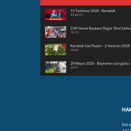
15 Temmuz 2026 - Karabük
03:09:57
CHP Genel Başkanı Özgür Özel Safra
19:13
Karabük Salı Pazarı - 2 Haziran 202
10:02
29 Mayıs 2026 - Bayramın son günü 
30:31
HAVUZBAŞINDA BAYRAMLAŞMA Karabük
15:17
Karabük Kartaltepe Yokuşunda güzellik
00:49
HA
23 Mayıs 2026 - Karabük'te sağanak 
03:24
Kara
ATAT