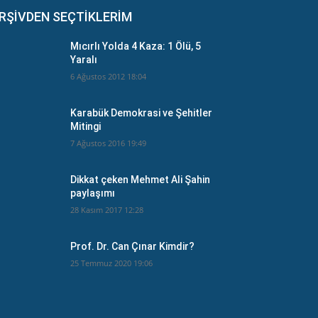
RŞİVDEN SEÇTİKLERİM
Mıcırlı Yolda 4 Kaza: 1 Ölü, 5
Yaralı
6 Ağustos 2012 18:04
Karabük Demokrasi ve Şehitler
Mitingi
7 Ağustos 2016 19:49
Dikkat çeken Mehmet Ali Şahin
paylaşımı
28 Kasım 2017 12:28
Prof. Dr. Can Çınar Kimdir?
25 Temmuz 2020 19:06