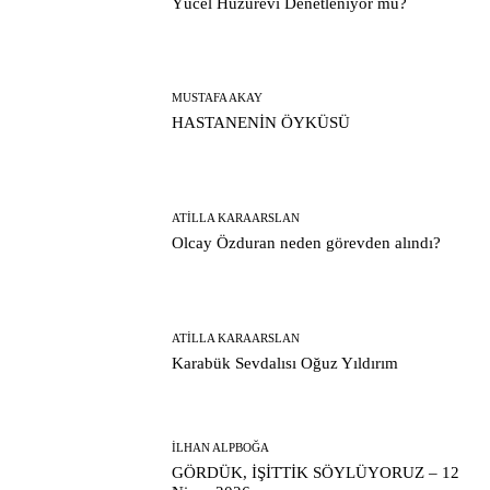
Yücel Huzurevi Denetleniyor mu?
MUSTAFA AKAY
HASTANENİN ÖYKÜSÜ
ATILLA KARAARSLAN
Olcay Özduran neden görevden alındı?
ATILLA KARAARSLAN
Karabük Sevdalısı Oğuz Yıldırım
İLHAN ALPBOĞA
GÖRDÜK, İŞİTTİK SÖYLÜYORUZ – 12