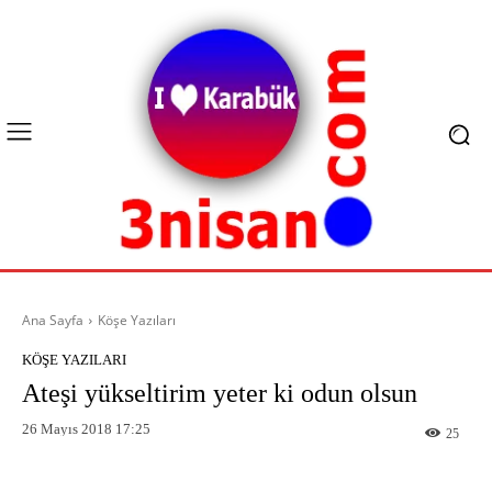
Ana Sayfa
Köşe Yazıları
KÖŞE YAZILARI
Ateşi yükseltirim yeter ki odun olsun
26 Mayıs 2018 17:25
25
Facebook
X
Pinterest
What