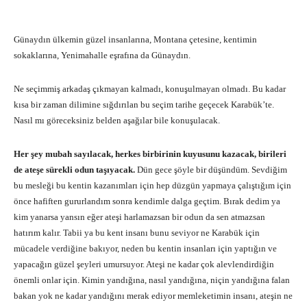
Günaydın ülkemin güzel insanlarına, Montana çetesine, kentimin
sokaklarına, Yenimahalle eşrafına da Günaydın.
Ne seçimmiş arkadaş çıkmayan kalmadı, konuşulmayan olmadı. Bu kadar
kısa bir zaman dilimine sığdırılan bu seçim tarihe geçecek Karabük’te.
Nasıl mı göreceksiniz belden aşağılar bile konuşulacak.
Her şey mubah sayılacak, herkes birbirinin kuyusunu kazacak, birileri
de ateşe sürekli odun taşıyacak.
Dün gece şöyle bir düşündüm. Sevdiğim
bu mesleği bu kentin kazanımları için hep düzgün yapmaya çalıştığım için
önce hafiften gururlandım sonra kendimle dalga geçtim. Bırak dedim ya
kim yanarsa yansın eğer ateşi harlamazsan bir odun da sen atmazsan
hatırım kalır. Tabii ya bu kent insanı bunu seviyor ne Karabük için
mücadele verdiğine bakıyor, neden bu kentin insanları için yaptığın ve
yapacağın güzel şeyleri umursuyor. Ateşi ne kadar çok alevlendirdiğin
önemli onlar için. Kimin yandığına, nasıl yandığına, niçin yandığına falan
bakan yok ne kadar yandığını merak ediyor memleketimin insanı, ateşin ne