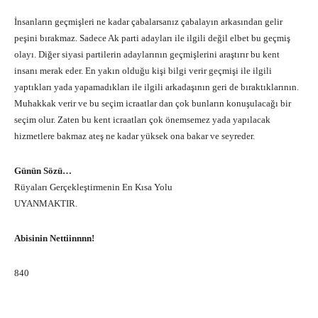
İnsanların geçmişleri ne kadar çabalarsanız çabalayın arkasından gelir
peşini bırakmaz. Sadece Ak parti adayları ile ilgili değil elbet bu geçmiş
olayı. Diğer siyasi partilerin adaylarının geçmişlerini araştırır bu kent
insanı merak eder. En yakın olduğu kişi bilgi verir geçmişi ile ilgili
yaptıkları yada yapamadıkları ile ilgili arkadaşının geri de bıraktıklarının.
Muhakkak verir ve bu seçim icraatlar dan çok bunların konuşulacağı bir
seçim olur. Zaten bu kent icraatları çok önemsemez yada yapılacak
hizmetlere bakmaz ateş ne kadar yüksek ona bakar ve seyreder.
Günün Sözü…
Rüyaları Gerçekleştirmenin En Kısa Yolu
UYANMAKTIR.
Abisinin Nettiinnnn!
840