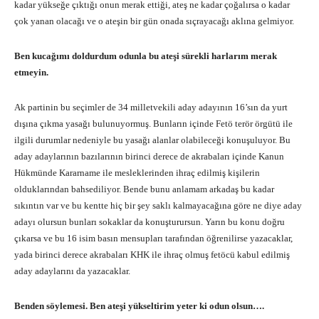
kadar yükseğe çıktığı onun merak ettiği, ateş ne kadar çoğalırsa o kadar
çok yanan olacağı ve o ateşin bir gün onada sıçrayacağı aklına gelmiyor.
Ben kucağımı doldurdum odunla bu ateşi sürekli harlarım merak
etmeyin.
Ak partinin bu seçimler de 34 milletvekili aday adayının 16’sın da yurt
dışına çıkma yasağı bulunuyormuş. Bunların içinde Fetö terör örgütü ile
ilgili durumlar nedeniyle bu yasağı alanlar olabileceği konuşuluyor. Bu
aday adaylarının bazılarının birinci derece de akrabaları içinde Kanun
Hükmünde Kararname ile mesleklerinden ihraç edilmiş kişilerin
olduklarından bahsediliyor. Bende bunu anlamam arkadaş bu kadar
sıkıntın var ve bu kentte hiç bir şey saklı kalmayacağına göre ne diye aday
adayı olursun bunları sokaklar da konuşturursun. Yarın bu konu doğru
çıkarsa ve bu 16 isim basın mensupları tarafından öğrenilirse yazacaklar,
yada birinci derece akrabaları KHK ile ihraç olmuş fetöcü kabul edilmiş
aday adaylarını da yazacaklar.
Benden söylemesi. Ben ateşi yükseltirim yeter ki odun olsun….