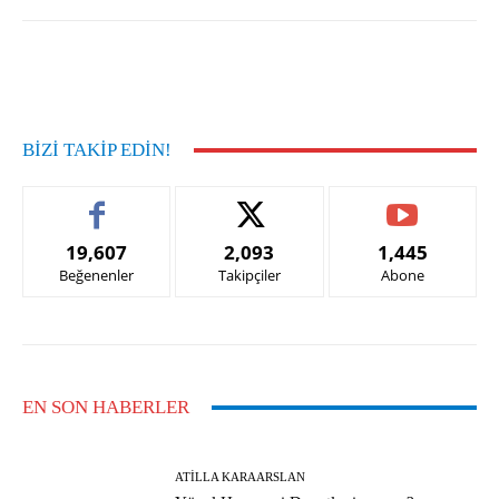
Facebook
X
Pinterest
What
BIZI TAKIP EDIN!
19,607
2,093
1,445
Beğenenler
Takipçiler
Abone
EN SON HABERLER
ATILLA KARAARSLAN