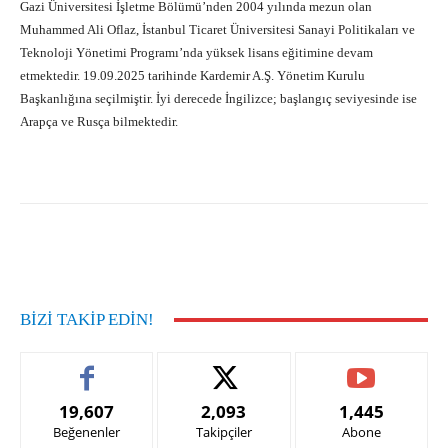
Gazi Üniversitesi İşletme Bölümü’nden 2004 yılında mezun olan
Muhammed Ali Oflaz, İstanbul Ticaret Üniversitesi Sanayi Politikaları ve
Teknoloji Yönetimi Programı’nda yüksek lisans eğitimine devam
etmektedir. 19.09.2025 tarihinde Kardemir A.Ş. Yönetim Kurulu
Başkanlığına seçilmiştir. İyi derecede İngilizce; başlangıç seviyesinde ise
Arapça ve Rusça bilmektedir.
Facebook
X
Pinterest
What
BIZI TAKIP EDIN!
19,607
2,093
1,445
Beğenenler
Takipçiler
Abone