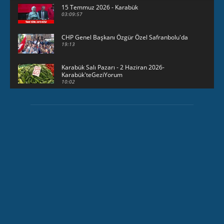
15 Temmuz 2026 - Karabük
03:09:57
CHP Genel Başkanı Özgür Özel Safranbolu'da
19:13
Karabük Salı Pazarı - 2 Haziran 2026-
Karabük'teGeziYorum
10:02
29 Mayıs 2026 - Bayramın son günü -
KarabükteGeziYorum
30:31
HAVUZBAŞINDA BAYRAMLAŞMA Karabük
Valiliği Havuzlubahçe'de bayramlaşma
düzenledi
15:17
Karabük Kartaltepe Yokuşunda güzellikler...
00:49
23 Mayıs 2026 - Karabük'te sağanak yağış
03:24
Gazeteci İlhan Alpboğa Karabük'te hangi