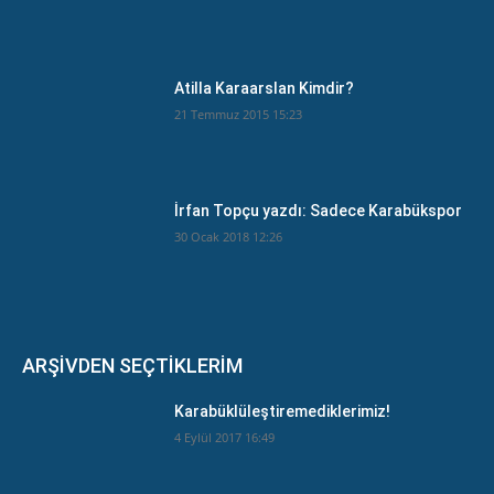
Atilla Karaarslan Kimdir?
21 Temmuz 2015 15:23
İrfan Topçu yazdı: Sadece Karabükspor
30 Ocak 2018 12:26
ARŞİVDEN SEÇTİKLERİM
Karabüklüleştiremediklerimiz!
4 Eylül 2017 16:49