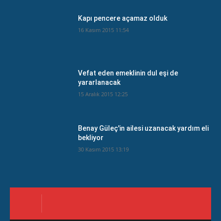
Kapı pencere açamaz olduk
16 Kasım 2015 11:54
Vefat eden emeklinin dul eşi de
yararlanacak
15 Aralık 2015 12:25
Benay Güleç'in ailesi uzanacak yardım eli
bekliyor
30 Kasım 2015 13:19