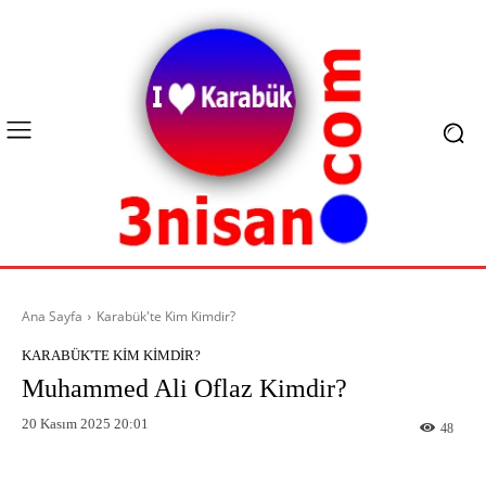
Ana Sayfa
Karabük'te Kim Kimdir?
KARABÜK'TE KIM KIMDIR?
Muhammed Ali Oflaz Kimdir?
20 Kasım 2025 20:01
48
Facebook
X
Pinterest
What