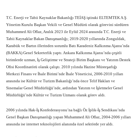
T.C. Enerji ve Tabii Kaynaklar Bakanlığı TEİAŞ iştiraki ELTEMTEK A.Ş.
Yönetim Kurulu Başkan Vekili ve Genel Müdürü olarak görevini sürdüren
Muhammed Ali Oflaz, Aralık 2023 ile Eylül 2024 arasında T.C. Enerji ve
Tabii Kaynaklar Bakan Danışmanlığı; 2019-2020 yıllarında Zonguldak,
Karabük ve Bartın illerinden sorumlu Batı Karadeniz Kalkınma Ajansı’nda
(BAKKA) Genel Sekreterlik yaptı. Ankara Kalkınma Ajansı’nda çeşitli
birimlerde uzman, İş Geliştirme ve Strateji Birim Başkanı ve Yatırım Destek
Ofisi Koordinatörü olarak çalıştı. 2010 yılında Hazine Müsteşarlığı
Merkezi Finans ve İhale Birimi’nde İhale Yöneticisi, 2006-2010 yılları
arasında ise Kültür ve Turizm Bakanlığı’nda önce Telif Hakları ve
Sinemalar Genel Müdürlüğü’nde, ardından Yatırım ve İşletmeler Genel
Müdürlüğü’nde Kültür ve Turizm Uzmanı olarak görev aldı.
2006 yılında Hak-İş Konfederasyonu’na bağlı Öz İplik-İş Sendikası’nda
Genel Başkan Danışmanlığı yapan Muhammed Ali Oflaz, 2004-2006 yılları
arasında ise internet teknolojileri alanında özel sektörde yer aldı.