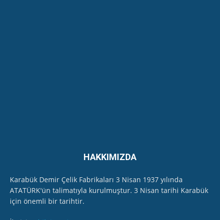
Safranbolu Cumhuriyet Kadınları Ritim
Topluluğu - Özel Program-
22:43
EKODER, Karabük'te Soğanlı Çayı'ndan "kirlilik"
ölçüm numunesi aldı
11:45
HAKKIMIZDA
Karabük Demir Çelik Fabrikaları 3 Nisan 1937 yılında
ATATÜRK'ün talimatıyla kurulmuştur. 3 Nisan tarihi Karabük
için önemli bir tarihtir.