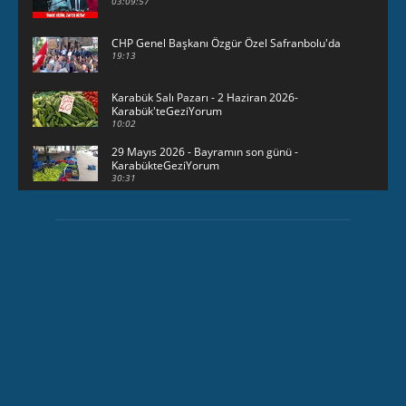
03:09:57
CHP Genel Başkanı Özgür Özel Safranbolu'da
19:13
Karabük Salı Pazarı - 2 Haziran 2026-
Karabük'teGeziYorum
10:02
29 Mayıs 2026 - Bayramın son günü -
KarabükteGeziYorum
30:31
HAVUZBAŞINDA BAYRAMLAŞMA Karabük
Valiliği Havuzlubahçe'de bayramlaşma
düzenledi
15:17
Karabük Kartaltepe Yokuşunda güzellikler...
00:49
23 Mayıs 2026 - Karabük'te sağanak yağış
03:24
Gazeteci İlhan Alpboğa Karabük'te hangi
Kurumun İl Müdürünü çok sert dille eleştirdi...
07:01