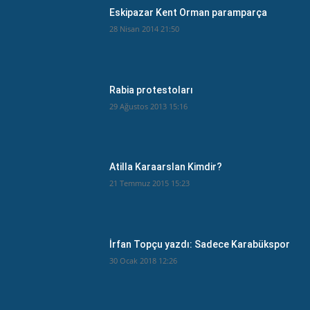
Eskipazar Kent Orman paramparça
28 Nisan 2014 21:50
Rabia protestoları
29 Ağustos 2013 15:16
Atilla Karaarslan Kimdir?
21 Temmuz 2015 15:23
İrfan Topçu yazdı: Sadece Karabükspor
30 Ocak 2018 12:26