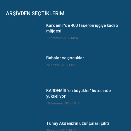
ARŞİVDEN SEÇTİKLERİM
Kardemir'de 400 taşeron işçiye kadro
müjdesi
1 Temmuz 2016 14:04
Babalar ve çocuklar
24 Kasım 2015 13:26
KARDEMİR 'en büyükler' listesinde
yükseliyor
10 Temmuz 2019 19:30
Tünay Akdeniz'in uzunçaları çıktı
20 Kasım 2017 18:28