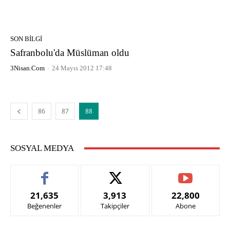
SON BILGI
Safranbolu'da Müslüman oldu
3Nisan.com
-
24 Mayıs 2012 17:48
86
87
88
SOSYAL MEDYA
21,635
3,913
22,800
Beğenenler
Takipçiler
Abone