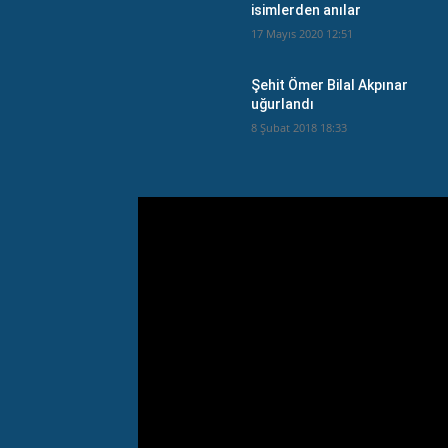
isimlerden anılar
17 Mayıs 2020 12:51
Şehit Ömer Bilal Akpınar
uğurlandı
8 Şubat 2018 18:33