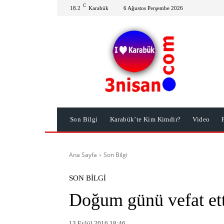
C
18.2
Karabük
6 Ağustos Perşembe 2026
Son Bilgi
Karabük’te Kim Kimdir?
Video
Ana Sayfa
Son Bilgi
SON BILGI
Doğum günü vefat ett
13 Eylül 2016 18:46