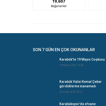
19,607
Beğenenler
SON 7 GÜN EN ÇOK OKUNANLAR
Karabük'te 19 Mayıs Coşkusu
19 Mayıs 2016 15:26
Karabük Valisi Kemal Çeber
gördüklerine inanamadı
24 Ocak 2018 18:13
Karabükspor’da efsane