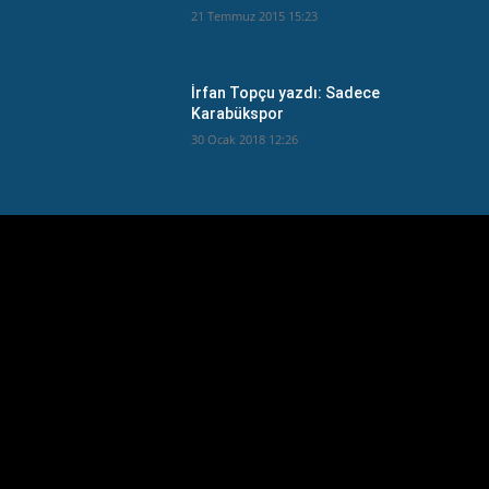
21 Temmuz 2015 15:23
İrfan Topçu yazdı: Sadece
Karabükspor
30 Ocak 2018 12:26