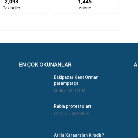
2,093
1,445
Takipçiler
Abone
EN ÇOK OKUNANLAR
A
Eskipazar Kent Orman
paramparça
28 Nisan 2014 21:50
Rabia protestoları
29 Ağustos 2013 15:16
Atilla Karaarslan Kimdir?