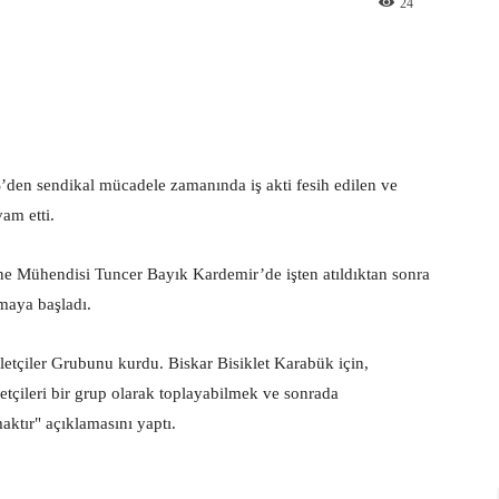
24
st
WhatsApp
n sendikal mücadele zamanında iş akti fesih edilen ve
am etti.
ne Mühendisi Tuncer Bayık Kardemir’de işten atıldıktan sonra
şmaya başladı.
tçiler Grubunu kurdu. Biskar Bisiklet Karabük için,
etçileri bir grup olarak toplayabilmek ve sonrada
ktır" açıklamasını yaptı.