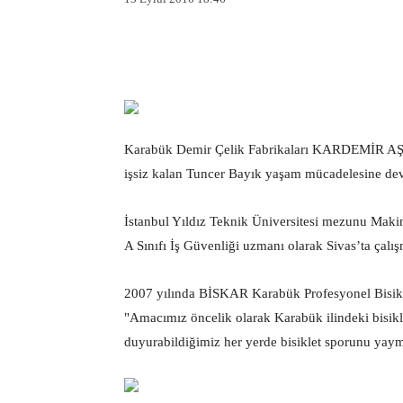
Facebook
X
Pintere
Karabük Demir Çelik Fabrikaları KARDEMİR AŞ’de
işsiz kalan Tuncer Bayık yaşam mücadelesine dev
İstanbul Yıldız Teknik Üniversitesi mezunu Maki
A Sınıfı İş Güvenliği uzmanı olarak Sivas’ta çalı
2007 yılında BİSKAR Karabük Profesyonel Bisikle
"Amacımız öncelik olarak Karabük ilindeki bisikl
duyurabildiğimiz her yerde bisiklet sporunu yayma