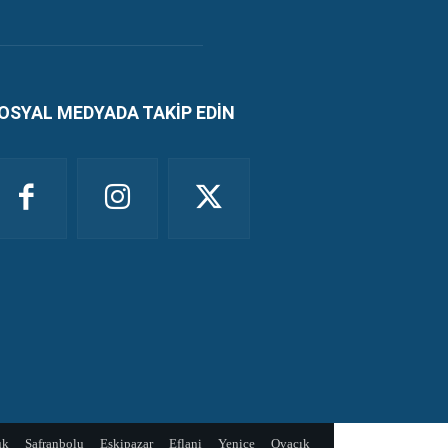
OSYAL MEDYADA TAKİP EDİN
ük
Safranbolu
Eskipazar
Eflani
Yenice
Ovacık