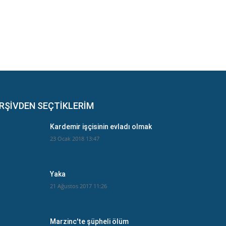
RŞİVDEN SEÇTİKLERİM
Kardemir işçisinin evladı olmak
23 Ocak 2018 13:47
Yaka
21 Ağustos 2017 11:26
Marzinc'te şüpheli ölüm