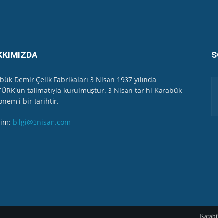
 Valiliği Havuzlubahçe'de bayramlaşma düzenledi
ler...
KKIMIZDA
S
yağış
bük Demir Çelik Fabrikaları 3 Nisan 1937 yılında
ÜRK'ün talimatıyla kurulmuştur. 3 Nisan tarihi Karabük
gi Kurumun İl Müdürünü çok sert dille eleştirdi...
önemli bir tarihtir.
işim:
bilgi@3nisan.com
m Topluluğu - Özel Program-
 "kirlilik" ölçüm numunesi aldı
Karab