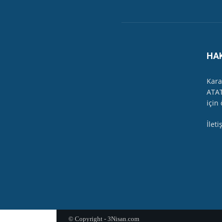
HAVUZBAŞINDA BAYRAMLAŞMA Karabük
15:17
Karabük Kartaltepe Yokuşunda güzellik
00:49
HA
23 Mayıs 2026 - Karabük'te sağanak 
03:24
Kara
ATAT
Gazeteci İlhan Alpboğa Karabük'te han
için 
07:01
İlet
Safranbolu Cumhuriyet Kadınları Riti
22:43
EKODER, Karabük'te Soğanlı Çayı'ndan
11:45
© Copyright - 3Nisan.com