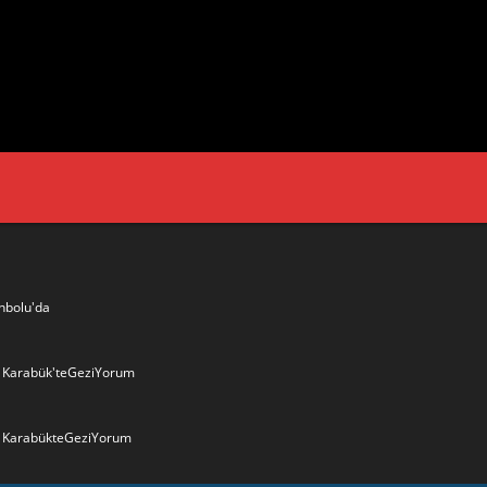
nbolu'da
6- Karabük'teGeziYorum
- KarabükteGeziYorum