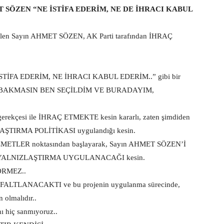
 SÖZEN “NE İSTİFA EDERİM, NE DE İHRACI KABUL
eçilen Sayın AHMET SÖZEN, AK Parti tarafından İHRAÇ
 İSTİFA EDERİM, NE İHRACI KABUL EDERİM..” gibi bir
SURA BAKMASIN BEN SEÇİLDİM VE BURADAYIM,
çesi ile İHRAÇ ETMEKTE kesin kararlı, zaten şimdiden
AŞTIRMA POLİTİKASI uygulandığı kesin.
ETLER noktasından başlayarak, Sayın AHMET SÖZEN’İ
le bir YALNIZLAŞTIRMA UYGULANACAĞI kesin.
ÖRMEZ..
LTLANACAKTI ve bu projenin uygulanma sürecinde,
 olmalıdır..
 hiç sanmıyoruz..