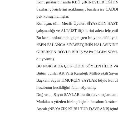
Konuşmalar bir anda KBÜ ŞİRİNEVLER EĞİTİM/
bazıları görüşlerini açıklamış , bazıları ise
pek konuşmamışlar.
Konuşan, tüm, Meclis Üyeleri SİYASETİN HAS
çalışmadığı ve ALT/ÜST ilişkilerini adeta felç etti
Bu konu noktasında geçmişten bu yana ciddi yakı
“BEN FALANCA SİYASETÇİNİN HALASININ/
GİRERKEN BÖYLE BİR İŞ YAPACAĞIM SÖYLENMED
oluyormuş.
BU NOKTA DA ÇOK CİDDİ SÖYLENTİLER VA
Bütün bunlar AK Parti Karabük Milletvekili Sa
Başkanı Sayın TİMURÇİN SAYLAR böyle konularda
hesabının kesildiğini falan söylemiş.
Doğrusu, Sayın SAYLAR bu tür davranışlara anınd
Mutlaka o yüzden birkaç kişinin hesabını kestirmiş
Ancak ;NE YAZIK Kİ BU TÜR DAVRANIŞ içinde o