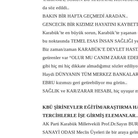
da söz edildi..
BAKIN BİR HAFTA GEÇMEDİ ARADAN..
GENCECİK BİR KIZIMIZ HAYATINI KAYBETTİ
Karabük’te en büyük sorun, Karabük’te yaşana
bu noktasında TEMEL ESAS İNSAN SAĞLIĞI yer 
Biz zaman/zaman KARABÜK’E DEVLET HASTANESİ
getirenler var “OLUR MU CANIM ZARAR E
gibi hiç mi hiç dikkate almadığımız sözler ediliyor
Haydi DÜNYANIN TÜM MERKEZ BANKALARINI
EBRU kızımızı geri getirebiliyor mu görün..
SAĞLIK ve KAR/ZARAR HESABI, hiç uyuşur mu 
KBÜ ŞİRİNEVLER EĞİTİM/ARAŞTIRMA HA
TERCİHLERLE İŞE GİRMİŞ ELEMANLAR..
AK Parti Karabük Milletvekili Prof.Dr.Sayı
SANAYİ ODASI Meclis Üyeleri ile bir araya gel