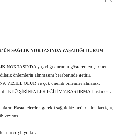
77
WhatsApp
K’ÜN SAĞLIK NOKTASINDA YAŞADIĞI DURUM
LIK NOKTASINDA yaşadığı durumu gösteren en çarpıcı
ileriz önlemlerin alınmasını beraberinde getirir.
SİLE OLUR ve çok önemli önlemler alınarak,
ir/getirilir KBÜ ŞİRİNEVLER EĞİTİM/ARAŞTIRMA Hastanesi.
.
ın Hastanelerden gerekli sağlık hizmetleri almaları için,
ik kızımız.
klarını söylüyorlar.