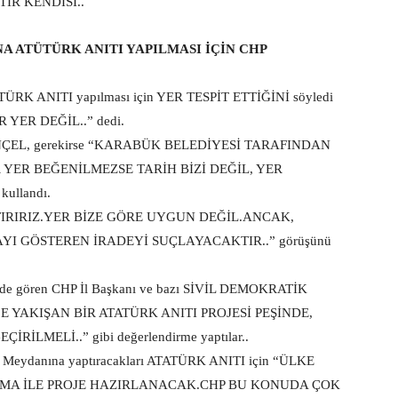
IR KENDİSİ..
 ATÜTÜRK ANITI YAPILMASI İÇİN CHP
ATÜRK ANITI yapılması için YER TESPİT ETTİĞİNİ söyledi
 YER DEĞİL..” dedi.
İNÇEL, gerekirse “KARABÜK BELEDİYESİ TARAFINDAN
 YER BEĞENİLMEZSE TARİH BİZİ DEĞİL, YER
ullandı.
TIRIRIZ.YER BİZE GÖRE UYGUN DEĞİL.ANCAK,
YI GÖSTEREN İRADEYİ SUÇLAYACAKTIR..” görüşünü
 gören CHP İl Başkanı ve bazı SİVİL DEMOKRATİK
E YAKIŞAN BİR ATATÜRK ANITI PROJESİ PEŞİNDE,
LMELİ..” gibi değerlendirme yaptılar..
Meydanına yaptıracakları ATATÜRK ANITI için “ÜLKE
IŞMA İLE PROJE HAZIRLANACAK.CHP BU KONUDA ÇOK