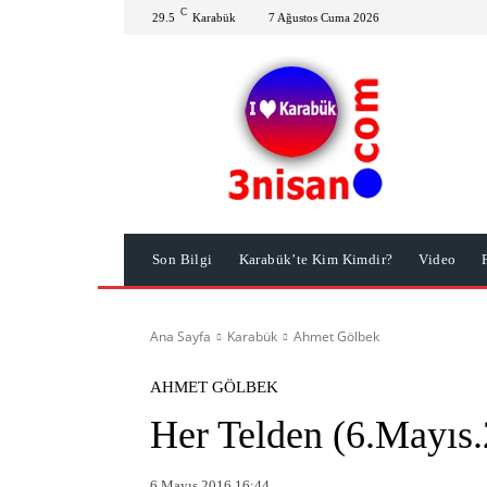
C
29.5
Karabük
7 Ağustos Cuma 2026
Son Bilgi
Karabük’te Kim Kimdir?
Video
Ana Sayfa
Karabük
Ahmet Gölbek
AHMET GÖLBEK
Her Telden (6.Mayıs
6 Mayıs 2016 16:44