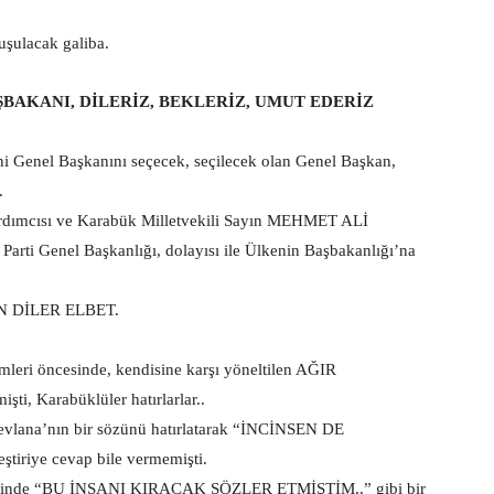
ulacak galiba.
ŞBAKANI, DİLERİZ, BEKLERİZ, UMUT EDERİZ
enel Başkanını seçecek, seçilecek olan Genel Başkan,
.
ardımcısı ve Karabük Milletvekili Sayın MEHMET ALİ
arti Genel Başkanlığı, dolayısı ile Ülkenin Başbakanlığı’na
 DİLER ELBET.
ri öncesinde, kendisine karşı yöneltilen AĞIR
i, Karabüklüler hatırlarlar..
lana’nın bir sözünü hatırlatarak “İNCİNSEN DE
eştiriye cevap bile vermemişti.
çinde “BU İNSANI KIRACAK SÖZLER ETMİŞTİM..” gibi bir