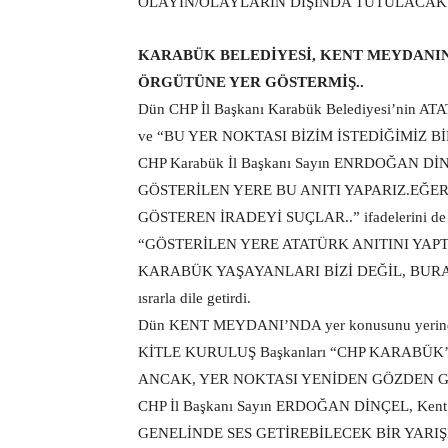
OLAYIN/OLAYLARIN DIŞINDA TUTULACAKT
KARABÜK BELEDİYESİ, KENT MEYDANINA
ÖRGÜTÜNE YER GÖSTERMİŞ..
Dün CHP İl Başkanı Karabük Belediyesi’nin AT
ve “BU YER NOKTASI BİZİM İSTEDİĞİMİZ BİR
CHP Karabük İl Başkanı Sayın ENRDOĞAN D
GÖSTERİLEN YERE BU ANITI YAPARIZ.EĞER
GÖSTEREN İRADEYİ SUÇLAR..” ifadelerini de k
“GÖSTERİLEN YERE ATATÜRK ANITINI YAP
KARABÜK YAŞAYANLARI BİZİ DEĞİL, BURA
ısrarla dile getirdi.
Dün KENT MEYDANI’NDA yer konusunu yerinde
KİTLE KURULUŞ Başkanları “CHP KARABÜK’
ANCAK, YER NOKTASI YENİDEN GÖZDEN GEÇİRİ
CHP İl Başkanı Sayın ERDOĞAN DİNÇEL, Kent 
GENELİNDE SES GETİREBİLECEK BİR YAR