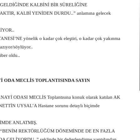
EYE GELDİĞİNDE KALBİNİ BİR SÜRELİĞİNE
TIR, KALBİ YENİDEN DURDU..” anlamına gelecek
İYOR..
’NE yönelik o kadar çok eleştiri, o kadar çok yakınma
zıyor/söylüyor..
ber oldu..
İ ODA MECLİS TOPLANTISINDA SAYIN
NAYİ ODASI MECLİS Toplantısına konuk olarak katılan AK
HANETTİN UYSAL’A Hastane sorunu detaylı biçimde
İMDE ANLATMIŞ.
’IN “BENİM REKTÖRLÜĞÜM DÖNEMİNDE DE EN FAZLA
İYORDU..” şeklinde bir değerlendirme yaptığından