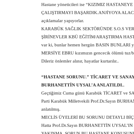
Hastane yöneticileri ise “KIZIMIZ HASTAN
ÇALIŞTIRMAYI BAŞARDIK.ANJİYOYA ALACAK
açıklamalar yapıyorlar.
KARABÜK SAĞLIK SEKTÖRÜNDE S.O.S VER
ŞİRİNEVLER KBÜ EĞİTİM/ARAŞTIRMA HASTANESİ
var ki, bunlar hemen hergün BASIN BUNLARI ya
MERSİYE EBRU kızımızın gencecik ölümü tuz/bi
Dileriz önlemler alınır, hayatlar kurtarılır..
“HASTANE SORUNU.” TİCARET VE SANAY
BURHANETTİN UYSAL’A ANLATILDI..
Geçtiğimiz Cuma günü Karabük TİCARET ve SA
Parti Karabük Milletvekili Prof.Dr.Sayın BUR
anlatılmış.
MECLİS ÜYELERİ BU SORUNU DETAYLI BİÇ
Hatta Prof.Dr.Sayın BURHANETTİN UYSAL
YAKINMA, SORUN BU HASTANE KONUSUNDA GEL