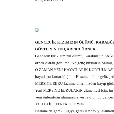
Facebook
X
Pinterest
GENCECİK KIZIMIZIN ÖLÜMÜ, KARABÜ
GÖSTEREN EN ÇARPICI ÖRNEK…
Gencecik bir kızımızın ölümü, Karabük’ün SAĞ
örnek olarak görülmeli ve genç kızımızın ölümü, d
O ZAMAN YENİ HAYATLARIN KURTULMASINA VE
hayatların kurtarıldığı bir Hastane haline gel
MERSİYE EBRU kızımız ellerimizden kayıp gitti
Yeni MERSİYE EBRULARIN gitmemesi için, insanlar
yeni önlemlerin alınmasına vesile olur, bu gencec
ACILI AİLE FERYAT EDİYOR..
Hastane de gerekli ilgiyi, gerekli tedaviyi alamadı