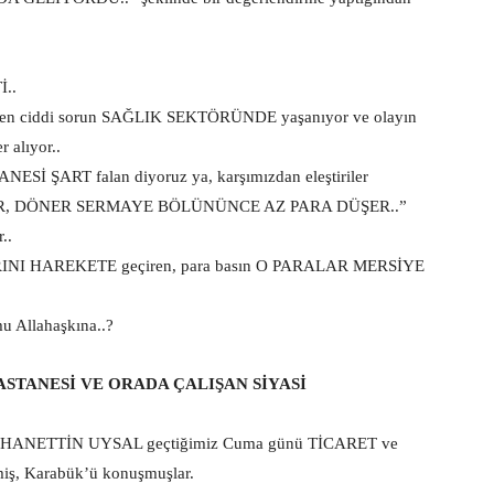
..
n en ciddi sorun SAĞLIK SEKTÖRÜNDE yaşanıyor ve olayın
alıyor..
 ŞART falan diyoruz ya, karşımızdan eleştiriler
DER, DÖNER SERMAYE BÖLÜNÜNCE AZ PARA DÜŞER..”
..
 HAREKETE geçiren, para basın O PARALAR MERSİYE
Allahaşkına..?
STANESİ VE ORADA ÇALIŞAN SİYASİ
n BURHANETTİN UYSAL geçtiğimiz Cuma günü TİCARET ve
miş, Karabük’ü konuşmuşlar.