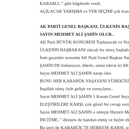
KARARLI..” gibi bilgilerde verdi.
AÇILACAK YARIŞMA ve YER SEÇİMİ çok konuş
AK PARTİ GENEL BAŞKANI, ÜLKENİN BA
SAYIN MEHMET ALİ ŞAHİN OLUR..
AK Parti BÜYÜK KONGRESİ Toplanacak ve Yeni G
ÜLKENİN BAŞBAKANI olacak bu süreç başladı
İsmi geçenler arasında AK Parti Genel Başkan Y
ŞAHİN’DE bulunuyor, dileriz, umut ederiz ki AK P
Sayın MEHMET ALİ ŞAHİN nasip olur.
BUNU HER KARABÜK YAŞAYANI YÜREKTEN
İnşallah süreç öyle gelişir ve sonuçlanır..
Sayın MEHMET ALİ ŞAHİN 1 Kasım Genel Seçimle
ELEŞTİRİLERE KARŞI, çok güzel bir cevap vermişt
Sayın MEHMET ALİ ŞAHİN o süreçte Hazreti Mev
İNCİTME..” düsturu ile hareket etmiş ve hiçbir el
Bu tavrı ile KARABÜK’TE HERKESE KARŞI, i