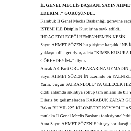
İL GENEL MECLİS BAŞKANI SAYIN AHMET
EDERİM..” GÖRÜŞÜNDE..
Karabük İl Genel Meclis Başkanlığı görevine s
İSTEMİ İLE Disiplin Kurulu’na sevk edildi..
İHRAÇ EDİLECEĞİ HEMEN/HEMEN KESİN..
Sayın AHMET SÖZEN bu girişime karşılık “NE
yaklaşım dile getiriyor, adeta “KİMSE KU
GÖREVDEYİM..” diyor.
Ancak AK Parti GRUP KARARINA UYMADIN gerek
Sayın AHMET SÖZEN’İN üzerinde bir YALNIZL
Yarın, birgün SAFRANBOLU’YA GELECEK HİZM
ciddi anlamda sıkıntıya sokup tam anlamı i
Dileriz bu gelişmelerden KARABÜK ZARAR G
Bakın BU YIL 225 KİLOMETRE KÖY YOLU ASFA
mutlaka İl Genel Meclis Başkanı fonksiyonel/etkin
Ama Sayın AHMET SÖZEN’E bir şey sorulacağını