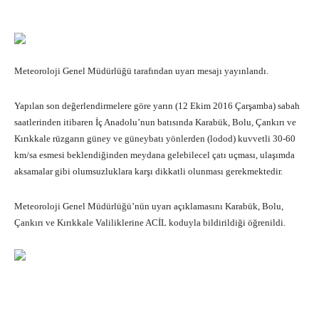
Meteoroloji Genel Müdürlüğü tarafından uyarı mesajı yayınlandı.
Yapılan son değerlendirmelere göre yarın (12 Ekim 2016 Çarşamba) sabah
saatlerinden itibaren İç Anadolu’nun batısında Karabük, Bolu, Çankırı ve
Kırıkkale rüzgarın güney ve güneybatı yönlerden (lodod) kuvvetli 30-60
km/sa esmesi beklendiğinden meydana gelebilecel çatı uçması, ulaşımda
aksamalar gibi olumsuzluklara karşı dikkatli olunması gerekmektedir.
Meteoroloji Genel Müdürlüğü’nün uyarı açıklamasını Karabük, Bolu,
Çankırı ve Kırıkkale Valiliklerine ACİL koduyla bildirildiği öğrenildi.