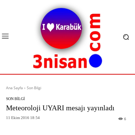
Ana Sayfa
Son Bilgi
SON BILGI
Meteoroloji UYARI mesajı yayınladı
11 Ekim 2016 18:54
6
Facebook
X
Pinterest
What