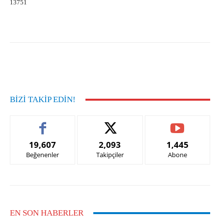
13751
Facebook
X
Pinterest
What
BIZI TAKIP EDIN!
19,607
2,093
1,445
Beğenenler
Takipçiler
Abone
EN SON HABERLER