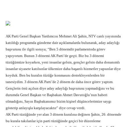
Facebook
X
Pinterest
What
AK Parti Genel Başkan Yardımcısı Mehmet Ali Şahin, NTV canlı yayınında
katıldığı programda gündeme dair açıklamalarda bulunarak, aday adaylığı
başvurusu ile ilgili soruya; “Ben 5 dönemdir parlamentoda görev
yapıyorum. Bunun 3 dönemi AK Parti’de geçti. Biz bu 3 dönemi
tüzüğümüze koyarken, yeni insanlar gelsin, gençler gelsin daha donanımlı
insanlar siyasete katılsınlar ülkemize daha başarılı hizmetler yapsınlar diye
koyduk. Ben bu kuralın tüzüğe konmasını destekleyenlerden bir
tanesiydim. 3 dönem AK Parti’de 2 dönem de daha önce görev yaptım.
Gençlerin önü açılsın diye aday adaylığı başvurusu yapmadığını ve bu
durumda Genel Başkan ve Başbakan Ahmet Davutoğlu’nun haberi
olmadığını, Sayın Başbakanımız bizim kişisel düşüncelerimize saygı
gösterip anlayışla karşılayacaktır” diye cevap verdi.
AK Parti tüzüğünde yer alan 3 dönem kuralına değinen Şahin, 26. dönemde
bu kurala takılanlar için parti tüzüğünde geçici bir düzenleme