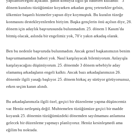
yapılabileceğini açıkladı. Şahin konuyla ilgili şu ifadeleri kullandı: “3
dönem kuralını tüzüğümüze koyarken arkadan genç yetenekler gelsin,
ülkemize başarılı hizmetler yapsın diye koymuştuk. Bu kuralın tüzeğe
konmasını destekleyenlerden biriyim. Başka gençlerin önü açılsın diye, 26.
dönem için adaylık başvurusunda bulunmadım. 25. dönem 1 Kasım’da
bitmiş olacak, aslında bir engelimiz yok, 70’e yakın arkadaş olarak.
Ben bu nedenle başvuruda bulunmadım. Ancak genel başkanımızın benim
başvurmamamdan haberi yok. Nasıl karşılayacak bilemiyorum. Anlayışla
karşılayacağını düşünüyorum. 25. dönemde 3 dönem sebebiyle aday
olamamış arkadaşların engeli kalktı. Ancak bazı arkadaşlarımızın 26.
dönemle ilgili yasağı başlıyor. 25. dönem birkaç ay sürüyor görüyorsunuz,
erken seçim kararı alındı.
Bu arkadaşlarımızla ilgili özel, geçici bir düzenleme yapma düşüncemiz
var. Henüz netleşmiş değil. Muhtemelen tüzüğümüze geçici bir madde
koyarak 25. dönemin tüzüğümüzdeki dönemden sayılmaması anlamına
gelecek bir düzenleme yapmayı planlıyoruz. Henüz kesinleşmedi ama
eğilim bu noktada.