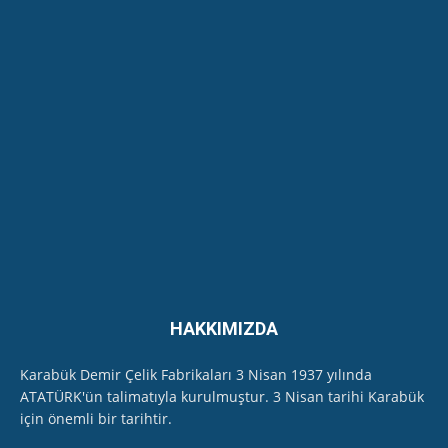
Gazeteci İlhan Alpboğa Karabük'te hangi
Kurumun İl Müdürünü çok sert dille eleştirdi...
07:01
Safranbolu Cumhuriyet Kadınları Ritim
Topluluğu - Özel Program-
22:43
EKODER, Karabük'te Soğanlı Çayı'ndan "kirlilik"
ölçüm numunesi aldı
11:45
HAKKIMIZDA
Karabük Demir Çelik Fabrikaları 3 Nisan 1937 yılında
ATATÜRK'ün talimatıyla kurulmuştur. 3 Nisan tarihi Karabük
için önemli bir tarihtir.