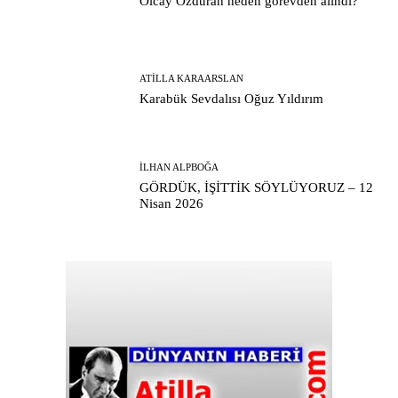
Olcay Özduran neden görevden alındı?
ATILLA KARAARSLAN
Karabük Sevdalısı Oğuz Yıldırım
İLHAN ALPBOĞA
GÖRDÜK, İŞİTTİK SÖYLÜYORUZ – 12
Nisan 2026