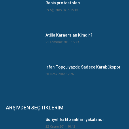
Rabia protestoları
29 Ağustos 2013 15:16
Atilla Karaarslan Kimdir?
21 Temmuz 2015 15:23
İrfan Topçu yazdı: Sadece Karabükspor
30 Ocak 2018 12:26
ARŞİVDEN SEÇTİKLERİM
Suriyeli katil zanlıları yakalandı
22 Kasım 2014 16:42