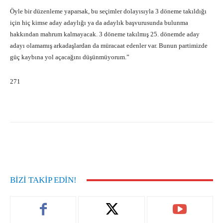
Öyle bir düzenleme yaparsak, bu seçimler dolayısıyla 3 döneme takıldığı
için hiç kimse aday adaylığı ya da adaylık başvurusunda bulunma
hakkından mahrum kalmayacak. 3 döneme takılmış 25. dönemde aday
adayı olamamış arkadaşlardan da müracaat edenler var. Bunun partimizde
güç kaybına yol açacağını düşünmüyorum.”
271
Facebook
X
Pinterest
What
BIZI TAKIP EDIN!