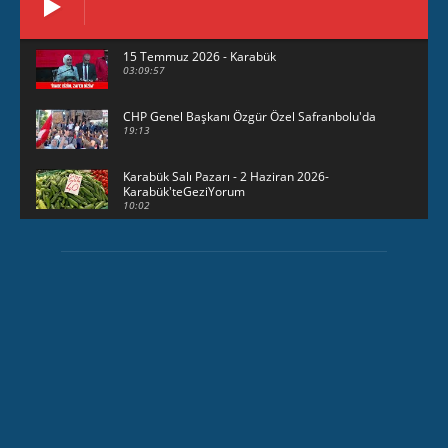
15 Temmuz 2026 - Karabük
03:09:57
CHP Genel Başkanı Özgür Özel Safranbolu'da
19:13
Karabük Salı Pazarı - 2 Haziran 2026-
Karabük'teGeziYorum
10:02
29 Mayıs 2026 - Bayramın son günü -
KarabükteGeziYorum
30:31
HAVUZBAŞINDA BAYRAMLAŞMA Karabük
Valiliği Havuzlubahçe'de bayramlaşma
düzenledi
15:17
Karabük Kartaltepe Yokuşunda güzellikler...
00:49
23 Mayıs 2026 - Karabük'te sağanak yağış
03:24