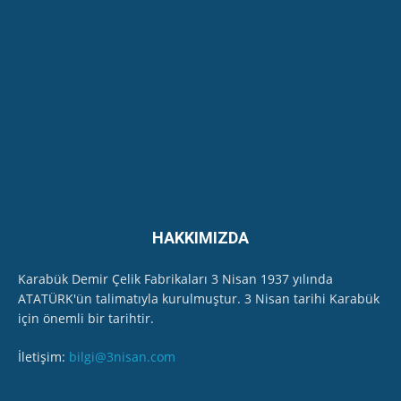
Safranbolu Cumhuriyet Kadınları Ritim
Topluluğu - Özel Program-
22:43
EKODER, Karabük'te Soğanlı Çayı'ndan "kirlilik"
ölçüm numunesi aldı
11:45
HAKKIMIZDA
Karabük Demir Çelik Fabrikaları 3 Nisan 1937 yılında
ATATÜRK'ün talimatıyla kurulmuştur. 3 Nisan tarihi Karabük
için önemli bir tarihtir.
İletişim:
bilgi@3nisan.com