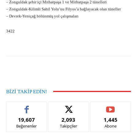
– Zonguldak şehir içi Mithatpaşa 1 ve Mithatpaşa 2 tünelleri
– Zonguldak-Kilimli Sahil Yolu’nu Filyos’a bağlayacak olan tüneller
– Devrek-Yeniçağ bölünmüş yol çalışmaları
3422
Facebook
X
Pinterest
What
BIZI TAKIP EDIN!
19,607
2,093
1,445
Beğenenler
Takipçiler
Abone