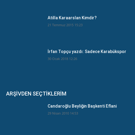
Atilla Karaarslan Kimdir?
21 Temmuz 2015 15:23
İrfan Topçu yazdı: Sadece Karabükspor
30 Ocak 2018 12:26
ARŞİVDEN SEÇTİKLERİM
Candaroğlu Beyliğin Başkenti Eflani
29 Nisan 2010 14:53