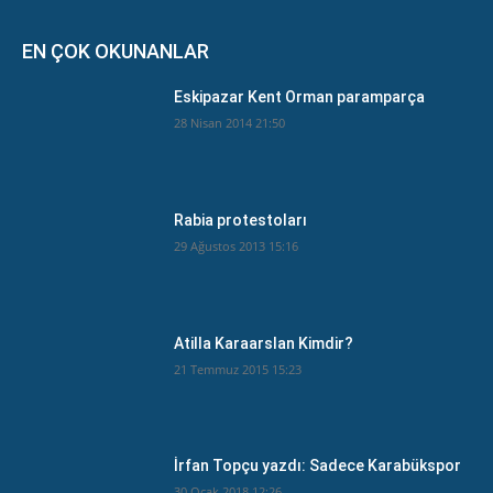
EN ÇOK OKUNANLAR
Eskipazar Kent Orman paramparça
28 Nisan 2014 21:50
Rabia protestoları
29 Ağustos 2013 15:16
Atilla Karaarslan Kimdir?
21 Temmuz 2015 15:23
İrfan Topçu yazdı: Sadece Karabükspor
30 Ocak 2018 12:26