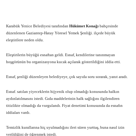
Facebook
X
Pinterest
What
Karabük Yenice Belediyesi tarafından
Hükümet Konağı
bahçesinde
düzenlenen Gaziantep-Hatay Yöresel Yemek Şenliği. ilçede büyük
eleştirilere neden oldu.
Eleştirilerin büyüğü esnaftan geldi. Esnaf, kendilerine tanınmayan
hoşgörünün bu organizasyona kucak açılarak gösterildiğini iddia etti.
Esnaf, şenliği düzenleyen belediyeye, çok sayıda soru sorarak, yanıt aradı.
Esnaf. satılan yiyeceklerin hijyenik olup olmadığı konusunda halkın
aydınlatılmasını istedi. Gıda maddelerinin halk sağlığını ilgilendiren
titizlikte olmadığı da vurgulandı. Fiyat denetimi konusunda da esnafın
iddiaları vardı.
Temizlik kurallarına hiç uyulmadığını ileri süren yurttaş, buna nasıl izin
verildiğini de öğrenmek istedi.