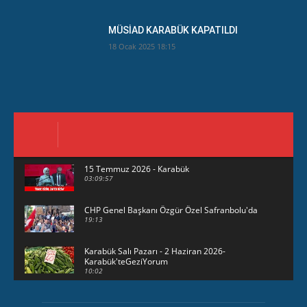
MÜSİAD KARABÜK KAPATILDI
18 Ocak 2025 18:15
15 Temmuz 2026 - Karabük
03:09:57
CHP Genel Başkanı Özgür Özel Safranbolu'da
19:13
Karabük Salı Pazarı - 2 Haziran 2026-
Karabük'teGeziYorum
10:02
29 Mayıs 2026 - Bayramın son günü -
KarabükteGeziYorum