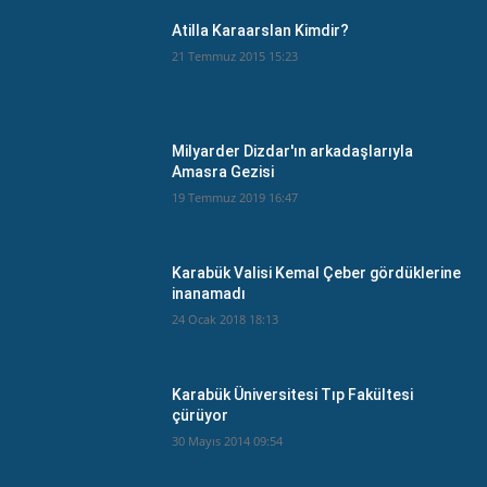
Atilla Karaarslan Kimdir?
21 Temmuz 2015 15:23
Milyarder Dizdar'ın arkadaşlarıyla
Amasra Gezisi
19 Temmuz 2019 16:47
Karabük Valisi Kemal Çeber gördüklerine
inanamadı
24 Ocak 2018 18:13
Karabük Üniversitesi Tıp Fakültesi
çürüyor
30 Mayıs 2014 09:54