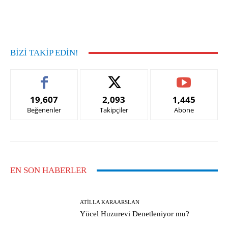
Facebook
X
Pinterest
What
BIZI TAKIP EDIN!
19,607
2,093
1,445
Beğenenler
Takipçiler
Abone
EN SON HABERLER
ATILLA KARAARSLAN
Yücel Huzurevi Denetleniyor mu?