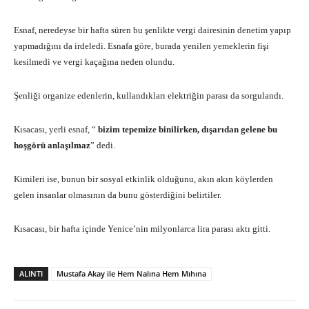
Esnaf, neredeyse bir hafta süren bu şenlikte vergi dairesinin denetim yapıp
yapmadığını da irdeledi. Esnafa göre, burada yenilen yemeklerin fişi
kesilmedi ve vergi kaçağına neden olundu.
Şenliği organize edenlerin, kullandıkları elektriğin parası da sorgulandı.
Kısacası, yerli esnaf, “
bizim tepemize binilirken, dışarıdan gelene bu
hoşgörü anlaşılmaz
” dedi.
Kimileri ise, bunun bir sosyal etkinlik olduğunu, akın akın köylerden
gelen insanlar olmasının da bunu gösterdiğini belirtiler.
Kısacası, bir hafta içinde Yenice’nin milyonlarca lira parası aktı gitti.
ALINTI
Mustafa Akay ile Hem Nalına Hem Mıhına