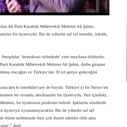
rdan Ak Parti Karabük Milletvekili Mehmet Ali Şahin,
ler bir tiyatroydu. Biz de yıllardır saf saf inandık, izledik,
 Sinoplular ’demokrasi nöbetinde’ yine meydana doldurdu.
Parti Karabük Milletvekili Mehmet Ali Şahin, darbe girişimi
tılmış olacağını ve Türkiye’nin 30 yıl geriye gideceğini
alacaktı ki istedikleri şey de buydu. Türkiye’yi bir Suriye bir
amamen bir oyundu, dershaneler bir tiyatroydu. Yurt içindeki,
lletimiz, bu tiyatronun perdesini indirdi. Işıklarını söndürdü
u tiyatroyu oynatamayacaklar. Biz de yıllardır saf saf
enle bizim tarihimizde bize çok ihanet edenler oldu ama
yoruz.” dedi.