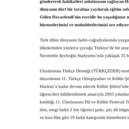
göndererek hakikatleri anlatmasını sağlayan H
dünyanın dört bir tarafına yayılarak eğitim sef
Gülen Hocaefendi’nin eseridir bu yaşadığımız m
hürmetlerimizi ve muhabbetlerimizi arz ediyo
Türk dilini dünyanın farklı coğrafyalarında yaygı
ülkelerinden yüzlerce çocuğu Türkiye’de bir aray
Necmettin Şeyhoğlu Stadyumu’nda yaklaşık 35 bin 
Uluslararası Türkçe Derneği (TÜRKÇEDER) tarafın
düzenlenen 11. Türkçe Olimpiyatları ve Kültür Şö
Haziran’a kadar devam edecek Kültür Şöleni’nde,
öğrencileri ödüllendirmek amacıyla 2003 yılından
katıldığı 11. Uluslararası Dil ve Kültür Festivali 
dini, rengi farklı 2 bin öğrenci şarkı, şiir, dil bi
ve kısa film gibi 19 farklı kategoride hünerlerini s