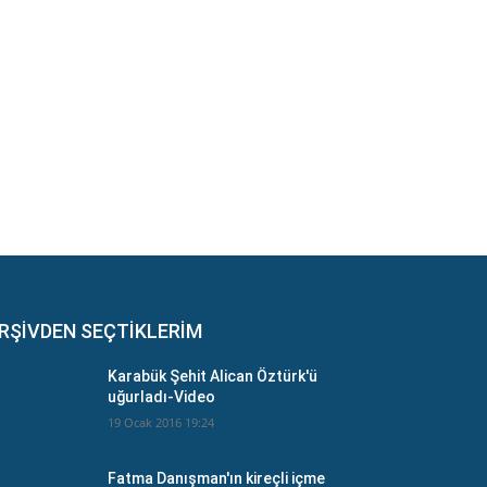
RŞİVDEN SEÇTİKLERİM
Karabük Şehit Alican Öztürk'ü
uğurladı-Video
19 Ocak 2016 19:24
Fatma Danışman'ın kireçli içme