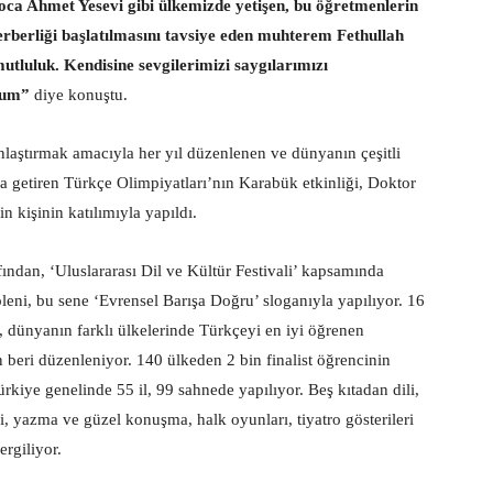
oca Ahmet Yesevi gibi ülkemizde yetişen, bu öğretmenlerin
erberliği başlatılmasını tavsiye eden muhterem Fethullah
utluluk. Kendisine sevgilerimizi saygılarımızı
rum”
diye konuştu.
nlaştırmak amacıyla her yıl düzenlenen ve dünyanın çeşitli
a getiren Türkçe Olimpiyatları’nın Karabük etkinliği, Doktor
kişinin katılımıyla yapıldı.
dan, ‘Uluslararası Dil ve Kültür Festivali’ kapsamında
leni, bu sene ‘Evrensel Barışa Doğru’ sloganıyla yapılıyor. 16
 dünyanın farklı ülkelerinde Türkçeyi en iyi öğrenen
 beri düzenleniyor. 140 ülkeden 2 bin finalist öğrencinin
Türkiye genelinde 55 il, 99 sahnede yapılıyor. Beş kıtadan dili,
lgisi, yazma ve güzel konuşma, halk oyunları, tiyatro gösterileri
ergiliyor.