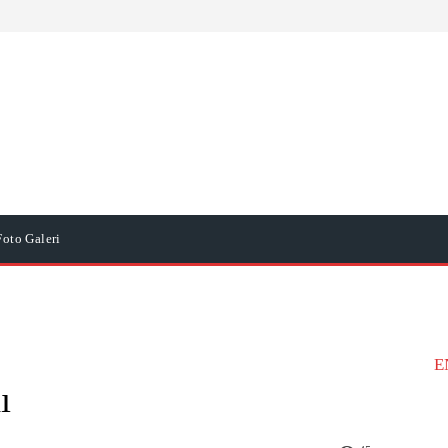
Foto Galeri
E
ı