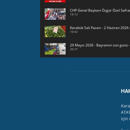
CHP Genel Başkanı Özgür Özel Safra
19:13
Karabük Salı Pazarı - 2 Haziran 202
10:02
29 Mayıs 2026 - Bayramın son günü 
30:31
HAVUZBAŞINDA BAYRAMLAŞMA Karabük
15:17
Karabük Kartaltepe Yokuşunda güzellik
00:49
HA
23 Mayıs 2026 - Karabük'te sağanak 
03:24
Kara
ATAT
Gazeteci İlhan Alpboğa Karabük'te han
için 
07:01