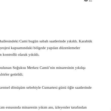
45
st
WhatsApp
allesindeki Cami bugün sabah saatlerinde yıkıldı. Karabük
projesi kapsamındaki bölgede yapılan düzenlemeler
 kontrollü olarak yıkıldı.
ulunan Soğuksu Merkez Camii’nin minaresinin yıkılışı
irler getirildi.
kentsel dönüşüm sebebiyle Cumartesi günü öğle saatlerinde
kım esnasında minarenin yıkım anı, izleyenler tarafından