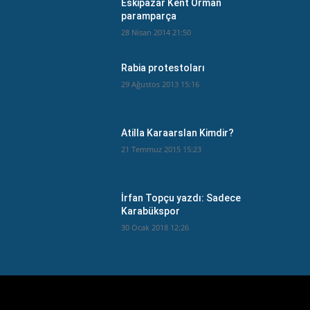
Eskipazar Kent Orman
paramparça
28 Nisan 2014 21:50
Rabia protestoları
29 Ağustos 2013 15:16
Atilla Karaarslan Kimdir?
21 Temmuz 2015 15:23
İrfan Topçu yazdı: Sadece
Karabükspor
30 Ocak 2018 12:26