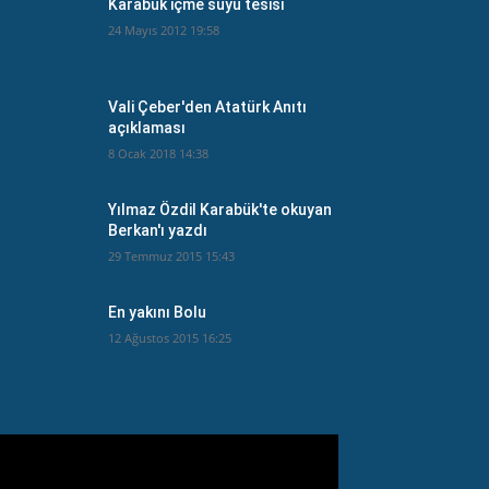
Karabük içme suyu tesisi
24 Mayıs 2012 19:58
Vali Çeber'den Atatürk Anıtı
açıklaması
8 Ocak 2018 14:38
Yılmaz Özdil Karabük'te okuyan
Berkan'ı yazdı
29 Temmuz 2015 15:43
En yakını Bolu
12 Ağustos 2015 16:25