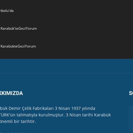
nbolu'da
6- Karabük'teGeziYorum
- KarabükteGeziYorum
 Valiliği Havuzlubahçe'de bayramlaşma düzenledi
ler...
KKIMIZDA
S
yağış
bük Demir Çelik Fabrikaları 3 Nisan 1937 yılında
ÜRK'ün talimatıyla kurulmuştur. 3 Nisan tarihi Karabük
gi Kurumun İl Müdürünü çok sert dille eleştirdi...
önemli bir tarihtir.