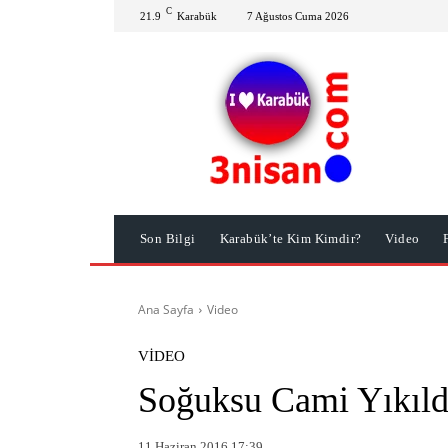
C
21.9
Karabük
7 Ağustos Cuma 2026
Son Bilgi
Karabük’te Kim Kimdir?
Video
Ana Sayfa
Video
VIDEO
Soğuksu Cami Yıkıld
11 Haziran 2016 17:39