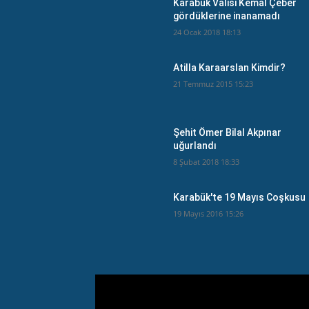
Karabük Valisi Kemal Çeber
gördüklerine inanamadı
24 Ocak 2018 18:13
Atilla Karaarslan Kimdir?
21 Temmuz 2015 15:23
Şehit Ömer Bilal Akpınar
uğurlandı
8 Şubat 2018 18:33
Karabük'te 19 Mayıs Coşkusu
19 Mayıs 2016 15:26