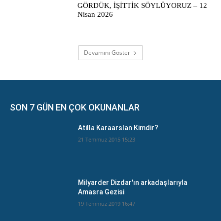
GÖRDÜK, İŞİTTİK SÖYLÜYORUZ – 12
Nisan 2026
Devamını Göster
SON 7 GÜN EN ÇOK OKUNANLAR
Atilla Karaarslan Kimdir?
21 Temmuz 2015 15:23
Milyarder Dizdar'ın arkadaşlarıyla
Amasra Gezisi
19 Temmuz 2019 16:47