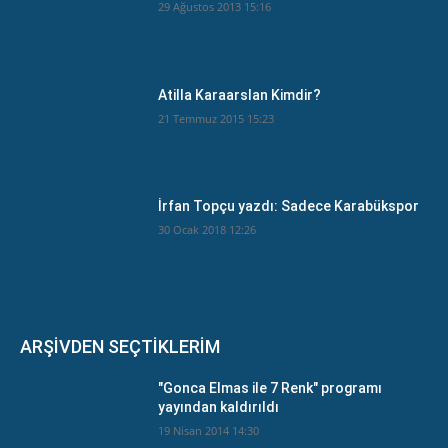
29 Ağustos 2013 15:16
Atilla Karaarslan Kimdir?
21 Temmuz 2015 15:23
İrfan Topçu yazdı: Sadece Karabükspor
30 Ocak 2018 12:26
ARŞİVDEN SEÇTİKLERİM
"Gonca Elmas ile 7 Renk" programı
yayından kaldırıldı
19 Nisan 2014 14:30