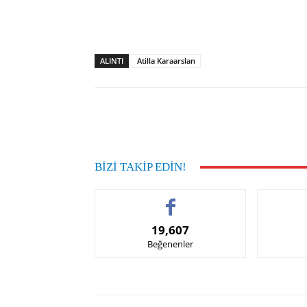
ALINTI
Atilla Karaarslan
Facebook
Paylaş
BIZI TAKIP EDIN!
19,607
Beğenenler