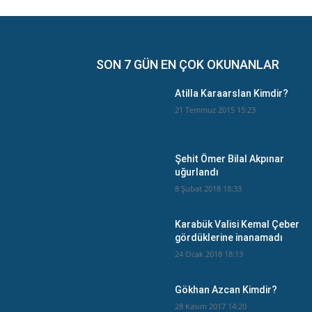
SON 7 GÜN EN ÇOK OKUNANLAR
Atilla Karaarslan Kimdir?
21 Temmuz 2015 15:23
Şehit Ömer Bilal Akpınar
uğurlandı
8 Şubat 2018 18:33
Karabük Valisi Kemal Çeber
gördüklerine inanamadı
24 Ocak 2018 18:13
Gökhan Azcan Kimdir?
28 Kasım 2017 14:20