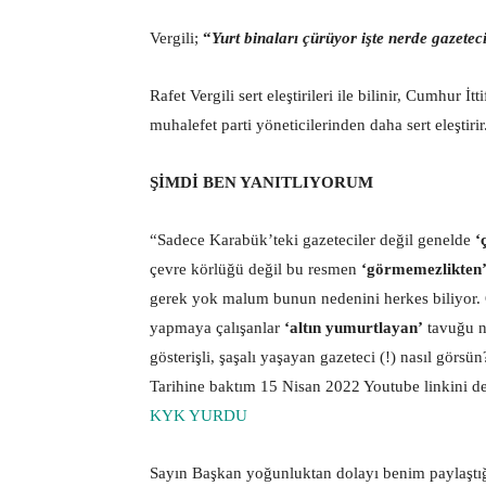
Vergili;
“
Yurt binaları çürüyor işte nerde gazete
Rafet Vergili sert eleştirileri ile bilinir, Cumhur
muhalefet parti yöneticilerinden daha sert eleştirir
ŞİMDİ BEN YANITLIYORUM
“Sadece Karabük’teki gazeteciler değil genelde
‘
çevre körlüğü değil bu resmen
‘görmemezlikten
gerek yok malum bunun nedenini herkes biliyor. 
yapmaya çalışanlar
‘altın yumurtlayan’
tavuğu n
gösterişli, şaşalı yaşayan gazeteci (!) nasıl gö
Tarihine baktım 15 Nisan 2022 Youtube linkini d
KYK YURDU
Sayın Başkan yoğunluktan dolayı benim paylaştığ