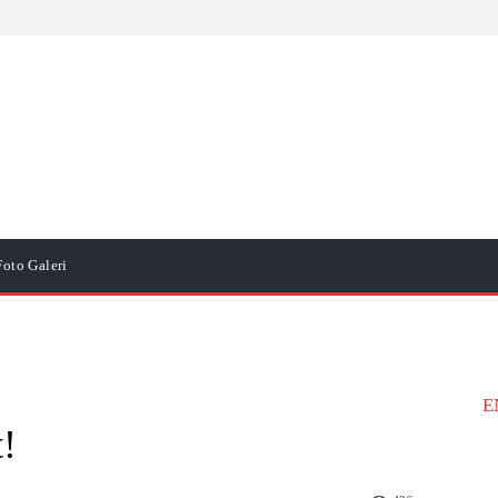
Foto Galeri
E
t!