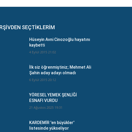
RŞİVDEN SEÇTİKLERİM
Hüseyin Avni Cinozoğlu hayatını
kaybetti
4 Eylül 2015 21:02
İlk siz öğrenmiştiniz; Mehmet Ali
Şahin aday adayı olmadı
6 Eylül 2015 20:12
YÖRESEL YEMEK ŞENLİĞİ
ESNAFI VURDU
21 Ağustos 2025 19:31
KARDEMİR 'en büyükler'
listesinde yükseliyor