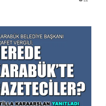
436
st
WhatsApp