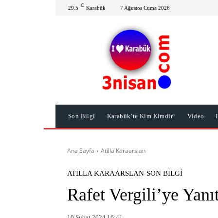
C
29.5
Karabük
7 Ağustos Cuma 2026
Son Bilgi
Karabük’te Kim Kimdir?
Video
Ana Sayfa
Atilla Karaarslan
ATILLA KARAARSLAN
SON BILGI
Rafet Vergili’ye Yanı
10 Şubat 2024 16:41