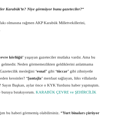
ciler Karabük’te? Niye görmüyor bunu gazeteciler?
“
 İttifakı olmasına rağmen AKP Karabük Milletvekillerini,
.
çevre körlüğü’
yaşayan gazeteciler mutlaka vardır. Ama bu
’
gelmedir. Neden görmemezlikten geldiklerini anlatmama
Gazetecilik mesleğini
‘esnaf’
gibi
‘tüccar’
gibi zihniyetle
eden kessinler?
‘Şantajla’
menfaat sağlayan, lüks villalarda
rsün? Sayın Başkan, aylar önce o KYK Yurdunu haber yapmıştım.
e buraya bırakıyorum.
KARABÜK ÇEVRE ve ŞEHİRCİLİK
ım bu haberi görmemiş olabilirsiniz.
“Yurt binaları çürüyor