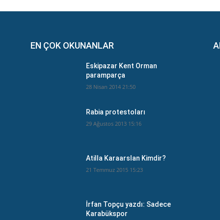
EN ÇOK OKUNANLAR
A
Eskipazar Kent Orman
paramparça
28 Nisan 2014 21:50
Rabia protestoları
29 Ağustos 2013 15:16
Atilla Karaarslan Kimdir?
21 Temmuz 2015 15:23
İrfan Topçu yazdı: Sadece
Karabükspor