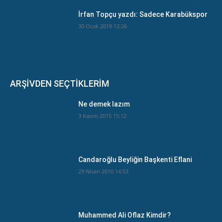
İrfan Topçu yazdı: Sadece Karabükspor
30 Ocak 2018 12:26
ARŞİVDEN SEÇTİKLERİM
Ne demek lazım
3 Kasım 2015 15:12
Candaroğlu Beyliğin Başkenti Eflani
29 Nisan 2010 14:53
Muhammed Ali Oflaz Kimdir?