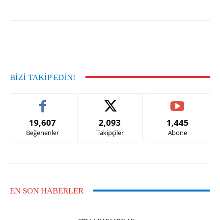
Facebook
X
Pinterest
What
BIZI TAKIP EDIN!
19,607
2,093
1,445
Beğenenler
Takipçiler
Abone
EN SON HABERLER