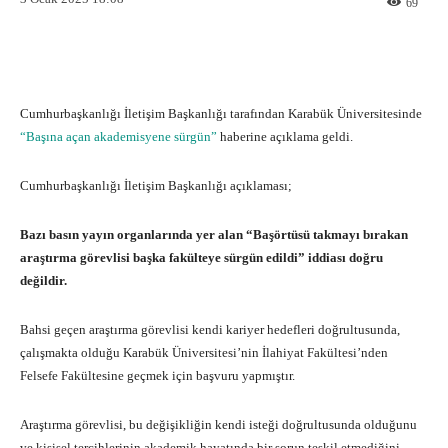
69
Facebook
X
Pinterest
What
Cumhurbaşkanlığı İletişim Başkanlığı tarafından Karabük Üniversitesinde
“Başına açan akademisyene sürgün”
haberine açıklama geldi.
Cumhurbaşkanlığı İletişim Başkanlığı açıklaması;
Bazı basın yayın organlarında yer alan “Başörtüsü takmayı bırakan
araştırma görevlisi başka fakülteye sürgün edildi” iddiası doğru
değildir.
Bahsi geçen araştırma görevlisi kendi kariyer hedefleri doğrultusunda,
çalışmakta olduğu Karabük Üniversitesi’nin İlahiyat Fakültesi’nden
Felsefe Fakültesine geçmek için başvuru yapmıştır.
Araştırma görevlisi, bu değişikliğin kendi isteği doğrultusunda olduğunu
ve kişisel tercihlerinin akademik hayatında bir sorun teşkil etmediğini