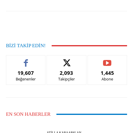
Facebook
X
Pinterest
What
BIZI TAKIP EDIN!
19,607
2,093
1,445
Beğenenler
Takipçiler
Abone
EN SON HABERLER
ATILLA KARAARSLAN