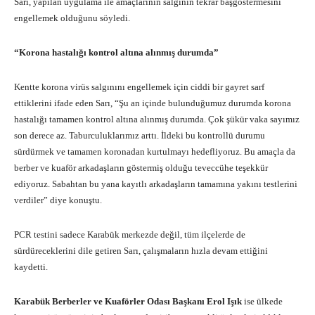
Sarı, yapılan uygulama ile amaçlarının salgının tekrar başgöstermesini
engellemek olduğunu söyledi.
“Korona hastalığı kontrol altına alınmış durumda”
Kentte korona virüs salgınını engellemek için ciddi bir gayret sarf
ettiklerini ifade eden Sarı, “Şu an içinde bulunduğumuz durumda korona
hastalığı tamamen kontrol altına alınmış durumda. Çok şükür vaka sayımız
son derece az. Taburculuklarımız arttı. İldeki bu kontrollü durumu
sürdürmek ve tamamen koronadan kurtulmayı hedefliyoruz. Bu amaçla da
berber ve kuaför arkadaşların göstermiş olduğu teveccühe teşekkür
ediyoruz. Sabahtan bu yana kayıtlı arkadaşların tamamına yakını testlerini
verdiler” diye konuştu.
PCR testini sadece Karabük merkezde değil, tüm ilçelerde de
sürdüreceklerini dile getiren Sarı, çalışmaların hızla devam ettiğini
kaydetti.
Karabük Berberler ve Kuaförler Odası Başkanı Erol Işık
ise ülkede