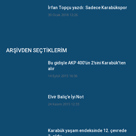
İrfan Topçu yazdı: Sadece Karabükspor
30 Ocak 2018 12:26
ARŞİVDEN SEÇTİKLERİM
Bu gidişle AKP 400'ün 2'sini Karabük'ten
alır
14 Eylül 2015 16:36
Elvir Baliç’e İyi Not
24 Kasım 2015 12:33
Karabük yaşam endeksinde 12. çevrede