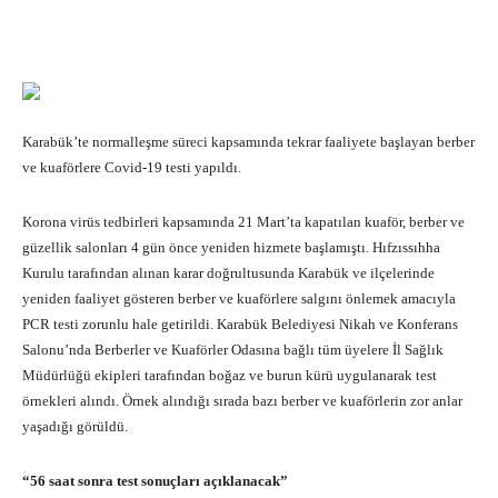
Facebook
X
Pinterest
What
Karabük’te normalleşme süreci kapsamında tekrar faaliyete başlayan berber
ve kuaförlere Covid-19 testi yapıldı.
Korona virüs tedbirleri kapsamında 21 Mart’ta kapatılan kuaför, berber ve
güzellik salonları 4 gün önce yeniden hizmete başlamıştı. Hıfzıssıhha
Kurulu tarafından alınan karar doğrultusunda Karabük ve ilçelerinde
yeniden faaliyet gösteren berber ve kuaförlere salgını önlemek amacıyla
PCR testi zorunlu hale getirildi. Karabük Belediyesi Nikah ve Konferans
Salonu’nda Berberler ve Kuaförler Odasına bağlı tüm üyelere İl Sağlık
Müdürlüğü ekipleri tarafından boğaz ve burun kürü uygulanarak test
örnekleri alındı. Örnek alındığı sırada bazı berber ve kuaförlerin zor anlar
yaşadığı görüldü.
“56 saat sonra test sonuçları açıklanacak”