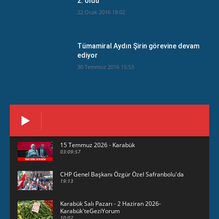
2. oldu
22 Ocak 2016 18:02
Tümamiral Aydın Şirin görevine devam
ediyor
30 Temmuz 2016 15:53
15 Temmuz 2026 - Karabük
03:09:57
CHP Genel Başkanı Özgür Özel Safranbolu'da
19:13
Karabük Salı Pazarı - 2 Haziran 2026-
Karabük'teGeziYorum
10:02