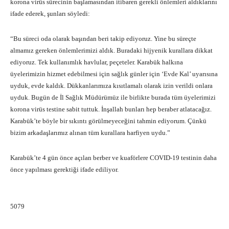
korona virüs sürecinin başlamasından itibaren gerekli önlemleri aldıklarını
ifade ederek, şunları söyledi:
“Bu süreci oda olarak başından beri takip ediyoruz. Yine bu süreçte
almamız gereken önlemlerimizi aldık. Buradaki hijyenik kurallara dikkat
ediyoruz. Tek kullanımlık havlular, peçeteler. Karabük halkına
üyelerimizin hizmet edebilmesi için sağlık günler için ‘Evde Kal’ uyarısına
uyduk, evde kaldık. Dükkanlarımıza kısıtlamalı olarak izin verildi onlara
uyduk. Bugün de İl Sağlık Müdürümüz ile birlikte burada tüm üyelerimizi
korona virüs testine sabit tuttuk. İnşallah bunları hep beraber atlatacağız.
Karabük’te böyle bir sıkıntı görülmeyeceğini tahmin ediyorum. Çünkü
bizim arkadaşlarımız alınan tüm kurallara harfiyen uydu.”
Karabük’te 4 gün önce açılan berber ve kuaförlere COVID-19 testinin daha
önce yapılması gerektiği ifade ediliyor.
5079