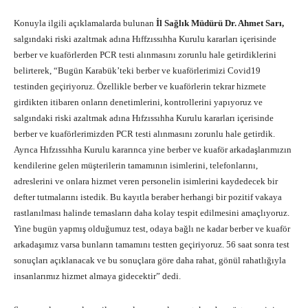
Konuyla ilgili açıklamalarda bulunan
İl Sağlık Müdürü Dr. Ahmet Sarı,
salgındaki riski azaltmak adına Hıffzıssıhha Kurulu kararları içerisinde
berber ve kuaförlerden PCR testi alınmasını zorunlu hale getirdiklerini
belirterek, “Bugün Karabük’teki berber ve kuaförlerimizi Covid19
testinden geçiriyoruz. Özellikle berber ve kuaförlerin tekrar hizmete
girdikten itibaren onların denetimlerini, kontrollerini yapıyoruz ve
salgındaki riski azaltmak adına Hıfzıssıhha Kurulu kararları içerisinde
berber ve kuaförlerimizden PCR testi alınmasını zorunlu hale getirdik.
Ayrıca Hıfzıssıhha Kurulu kararınca yine berber ve kuaför arkadaşlarımızın
kendilerine gelen müşterilerin tamamının isimlerini, telefonlarını,
adreslerini ve onlara hizmet veren personelin isimlerini kaydedecek bir
defter tutmalarını istedik. Bu kayıtla beraber herhangi bir pozitif vakaya
rastlanılması halinde temasların daha kolay tespit edilmesini amaçlıyoruz.
Yine bugün yapmış olduğumuz test, odaya bağlı ne kadar berber ve kuaför
arkadaşımız varsa bunların tamamını testten geçiriyoruz. 56 saat sonra test
sonuçları açıklanacak ve bu sonuçlara göre daha rahat, gönül rahatlığıyla
insanlarımız hizmet almaya gidecektir” dedi.