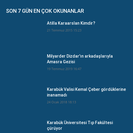
SON 7 GÜN EN ÇOK OKUNANLAR
Atilla Karaarslan Kimdir?
21 Temmuz 2015 15:23
Milyarder Dizdar'ın arkadaşlarıyla
Amasra Gezisi
19 Temmuz 2019 16:47
Karabük Valisi Kemal Çeber gördüklerine
inanamadı
24 Ocak 2018 18:13
Karabük Üniversitesi Tıp Fakültesi
çürüyor