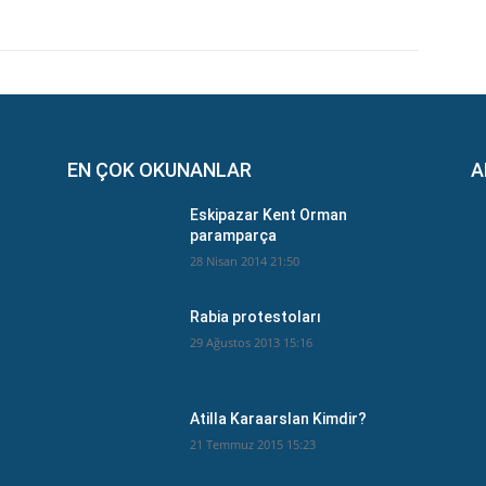
EN ÇOK OKUNANLAR
A
Eskipazar Kent Orman
paramparça
28 Nisan 2014 21:50
Rabia protestoları
29 Ağustos 2013 15:16
Atilla Karaarslan Kimdir?
21 Temmuz 2015 15:23