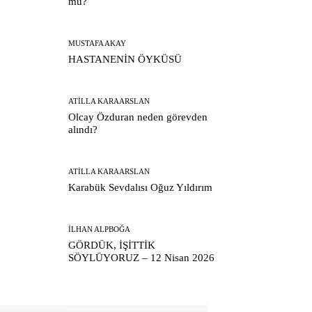
mu?
MUSTAFA AKAY
HASTANENİN ÖYKÜSÜ
ATILLA KARAARSLAN
Olcay Özduran neden görevden
alındı?
ATILLA KARAARSLAN
Karabük Sevdalısı Oğuz Yıldırım
İLHAN ALPBOĞA
GÖRDÜK, İŞİTTİK
SÖYLÜYORUZ – 12 Nisan 2026