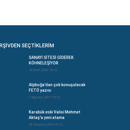
RŞİVDEN SEÇTİKLERİM
SANAYİ SİTESİ GİDEREK
KÖHNELEŞİYOR
16 Ekim 2025 19:12
Alpboğa'dan çok konuşulacak
FETÖ yazısı
1 Ağustos 2017 16:10
Karabük eski Valisi Mehmet
Aktaş'a yeni atama
18 Temmuz 2019 18:12