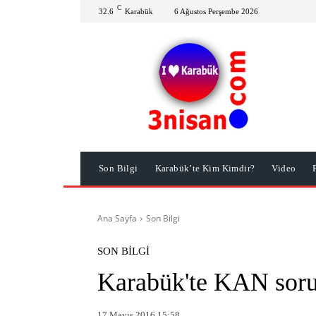
C
32.6
Karabük
6 Ağustos Perşembe 2026
Son Bilgi
Karabük’te Kim Kimdir?
Video
Ana Sayfa
Son Bilgi
SON BILGI
Karabük'te KAN sor
17 Mayıs 2016 15:58