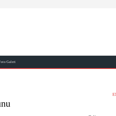
Foto Galeri
E
unu