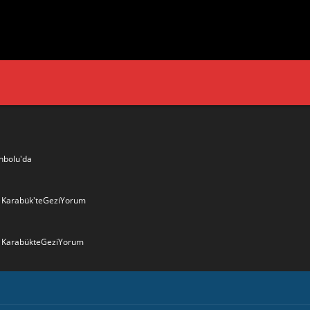
nbolu'da
6- Karabük'teGeziYorum
- KarabükteGeziYorum
 Valiliği Havuzlubahçe'de bayramlaşma düzenledi