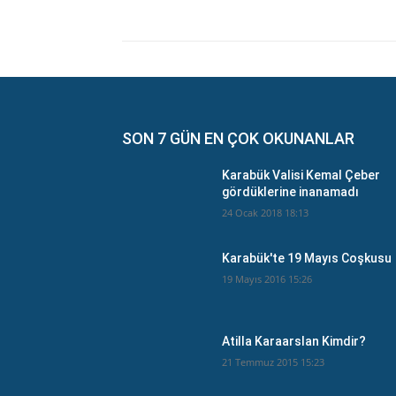
SON 7 GÜN EN ÇOK OKUNANLAR
Karabük Valisi Kemal Çeber
gördüklerine inanamadı
24 Ocak 2018 18:13
Karabük'te 19 Mayıs Coşkusu
19 Mayıs 2016 15:26
Atilla Karaarslan Kimdir?
21 Temmuz 2015 15:23