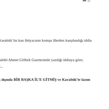
51
st
WhatsApp
arabük’ün kan ihtiyacının komşu illerden karşılandığı iddia
ahibi Ahmet Gölbek Gazetesinde yazdığı iddiaya göre;
..
ışında BİR BAŞKA İL’E GİTMİŞ ve Karabük’te lazım
.