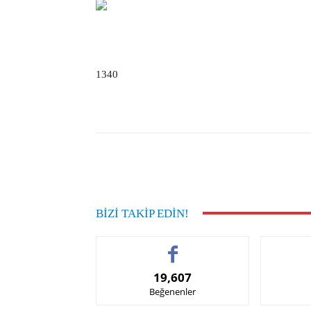
1340
Facebook
Paylaş
BIZI TAKIP EDIN!
19,607
Beğenenler