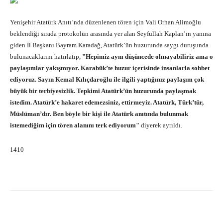
Yenişehir Atatürk Anıtı’nda düzenlenen tören için Vali Orhan Alimoğlu
beklendiği sırada protokolün arasında yer alan Seyfullah Kaplan’ın yanına
giden İl Başkanı Bayram Karadağ, Atatürk’ün huzurunda saygı duruşunda
bulunacaklarını hatırlatıp,
"Hepimiz aynı düşüncede olmayabiliriz ama o
paylaşımlar yakışmıyor. Karabük’te huzur içerisinde insanlarla sohbet
ediyoruz. Sayın Kemal Kılıçdaroğlu ile ilgili yaptığınız paylaşım çok
büyük bir terbiyesizlik. Tepkimi Atatürk’ün huzurunda paylaşmak
istedim. Atatürk’e hakaret edemezsiniz, ettirmeyiz. Atatürk, Türk’tür,
Müslüman’dır. Ben böyle bir kişi ile Atatürk anıtında bulunmak
istemediğim için tören alanını terk ediyorum"
diyerek ayrıldı.
1410
Facebook
X
Pinterest
What