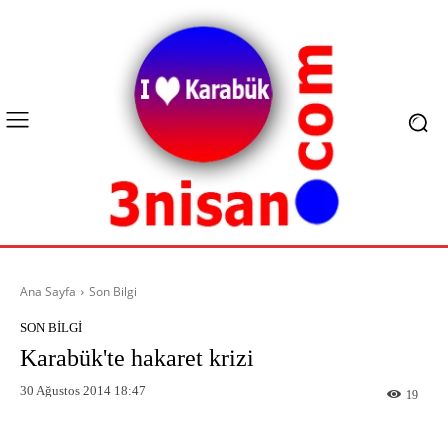
Ana Sayfa
Son Bilgi
SON BILGI
Karabük'te hakaret krizi
30 Ağustos 2014 18:47
19
Facebook
X
Pinterest
What