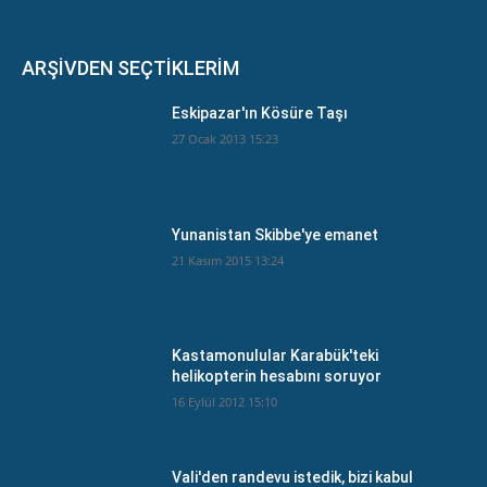
ARŞİVDEN SEÇTİKLERİM
Eskipazar'ın Kösüre Taşı
27 Ocak 2013 15:23
Yunanistan Skibbe'ye emanet
21 Kasım 2015 13:24
Kastamonulular Karabük'teki
helikopterin hesabını soruyor
16 Eylül 2012 15:10
Vali'den randevu istedik, bizi kabul