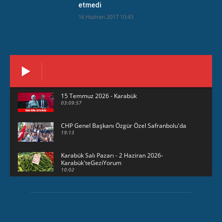
etmedi
16 Haziran 2017 10:43
15 Temmuz 2026 - Karabük
03:09:57
CHP Genel Başkanı Özgür Özel Safranbolu'da
19:13
Karabük Salı Pazarı - 2 Haziran 2026-
Karabük'teGeziYorum
10:02
29 Mayıs 2026 - Bayramın son günü -
KarabükteGeziYorum
30:31
HAVUZBAŞINDA BAYRAMLAŞMA Karabük