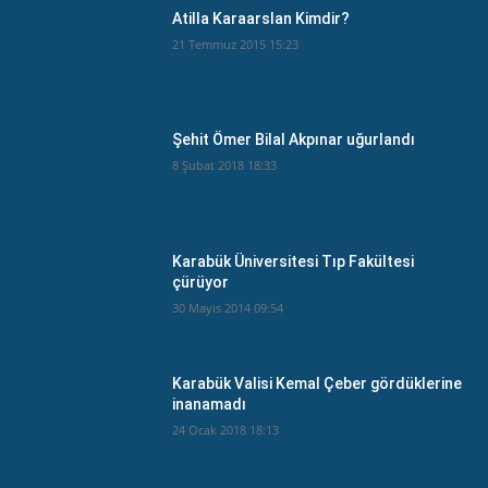
Atilla Karaarslan Kimdir?
21 Temmuz 2015 15:23
Şehit Ömer Bilal Akpınar uğurlandı
8 Şubat 2018 18:33
Karabük Üniversitesi Tıp Fakültesi
çürüyor
30 Mayıs 2014 09:54
Karabük Valisi Kemal Çeber gördüklerine
inanamadı
24 Ocak 2018 18:13