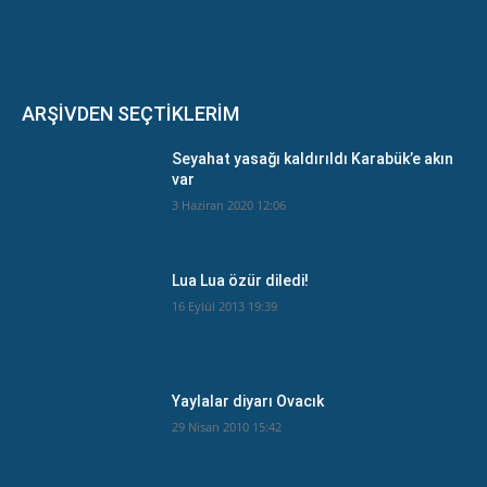
ARŞİVDEN SEÇTİKLERİM
Seyahat yasağı kaldırıldı Karabük’e akın
var
3 Haziran 2020 12:06
Lua Lua özür diledi!
16 Eylül 2013 19:39
Yaylalar diyarı Ovacık
29 Nisan 2010 15:42