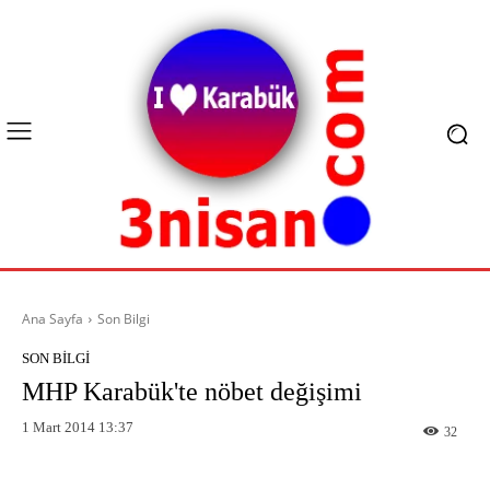
Ana Sayfa
Son Bilgi
SON BILGI
MHP Karabük'te nöbet değişimi
1 Mart 2014 13:37
32
Facebook
X
Pinterest
What