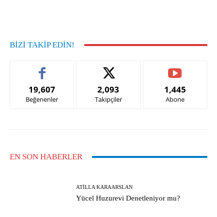
Facebook
X
Pinterest
What
BIZI TAKIP EDIN!
19,607
2,093
1,445
Beğenenler
Takipçiler
Abone
EN SON HABERLER
ATILLA KARAARSLAN
Yücel Huzurevi Denetleniyor mu?