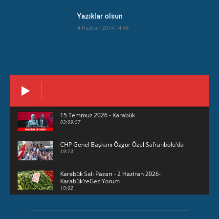
Yazıklar olsun
4 Haziran 2014 14:46
15 Temmuz 2026 - Karabük
03:09:57
CHP Genel Başkanı Özgür Özel Safranbolu'da
19:13
Karabük Salı Pazarı - 2 Haziran 2026-
Karabük'teGeziYorum
10:02
29 Mayıs 2026 - Bayramın son günü -
KarabükteGeziYorum
30:31