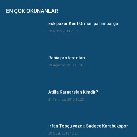
EN ÇOK OKUNANLAR
Eskipazar Kent Orman paramparça
28 Nisan 2014 21:50
Rabia protestoları
29 Ağustos 2013 15:16
Atilla Karaarslan Kimdir?
21 Temmuz 2015 15:23
İrfan Topçu yazdı: Sadece Karabükspor
30 Ocak 2018 12:26