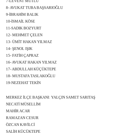
7-LEVENT MUTLU
8- AVUKAT TUBA BAŞSARIOĞLU
9-İBRAHİM BALIK
10-İSMAİL KÖSE
11-SADIK BOZYURT
12- MEHMET ÇELEN
13- ÜMİT HAKAN YILMAZ
14- ŞENOL IŞIK
15- FATİH ÇAPRAZ
16- AVUKAT HAKAN YILMAZ
17- ABDULLAH KÜÇÜKTEPE
18- MUSTAFA TASLAKOĞLU
19-NEZEHAT TEKİN
MERKEZ İLÇE BAŞKANI: YALÇIN SAMET SARITAŞ
NECATİ MÜSELLİM
MAHİR ACAR
RAMAZAN CESUR
ÖZCAN KAVİLCİ
SALİH KÜÇÜKTEPE