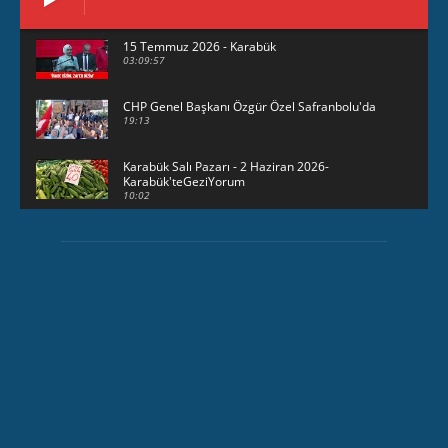
15 Temmuz 2026 - Karabük
03:09:57
CHP Genel Başkanı Özgür Özel Safranbolu'da
19:13
Karabük Salı Pazarı - 2 Haziran 2026-
Karabük'teGeziYorum
10:02
29 Mayıs 2026 - Bayramın son günü -
KarabükteGeziYorum
30:31
HAVUZBAŞINDA BAYRAMLAŞMA Karabük
Valiliği Havuzlubahçe'de bayramlaşma
düzenledi
15:17
Karabük Kartaltepe Yokuşunda güzellikler...
00:49
23 Mayıs 2026 - Karabük'te sağanak yağış
03:24