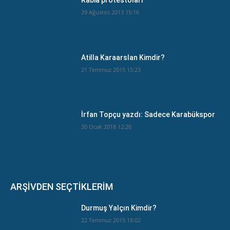
Rabia protestoları
29 Ağustos 2013 15:16
Atilla Karaarslan Kimdir?
21 Temmuz 2015 15:23
İrfan Topçu yazdı: Sadece Karabükspor
30 Ocak 2018 12:26
ARŞİVDEN SEÇTİKLERİM
Durmuş Yalçın Kimdir?
22 Temmuz 2015 18:02