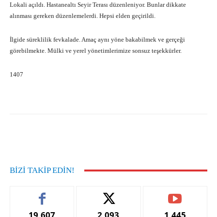
Lokali açıldı. Hastanealtı Seyir Terası düzenleniyor. Bunlar dikkate
alınması gereken düzenlemelerdi. Hepsi elden geçirildi.
İlgide süreklilik fevkalade. Amaç aynı yöne bakabilmek ve gerçeği
görebilmekte. Mülki ve yerel yönetimlerimize sonsuz teşekkürler.
1407
Facebook
X
Pinterest
What
BIZI TAKIP EDIN!
19,607
2,093
1,445