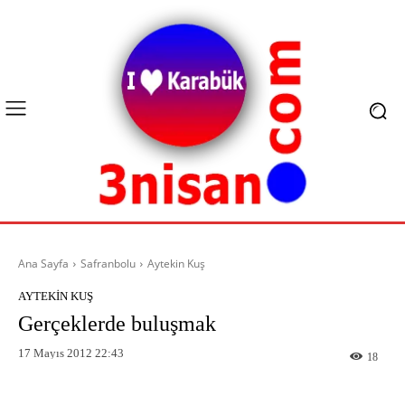
Ana Sayfa
Safranbolu
Aytekin Kuş
AYTEKIN KUŞ
Gerçeklerde buluşmak
17 Mayıs 2012 22:43
18
Facebook
X
Pinterest
What