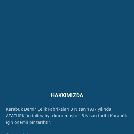
Gazeteci İlhan Alpboğa Karabük'te hangi
Kurumun İl Müdürünü çok sert dille eleştirdi...
07:01
Safranbolu Cumhuriyet Kadınları Ritim
Topluluğu - Özel Program-
22:43
EKODER, Karabük'te Soğanlı Çayı'ndan "kirlilik"
ölçüm numunesi aldı
11:45
HAKKIMIZDA
Karabük Demir Çelik Fabrikaları 3 Nisan 1937 yılında
ATATÜRK'ün talimatıyla kurulmuştur. 3 Nisan tarihi Karabük
için önemli bir tarihtir.