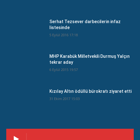
Serhat Tezsever darbecilerin infaz
listesinde
5 Eylül 2016 17:18
MHP Karabük Milletvekili Durmuş Yalçın
tekrar aday
6 Eylül 2015 19:57
Kızılay Altın ödüllü bürokratı ziyaret etti
31 Ekim 2017 15:03