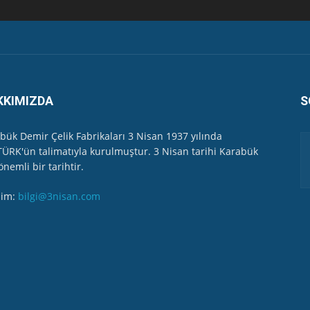
 Valiliği Havuzlubahçe'de bayramlaşma düzenledi
ler...
KKIMIZDA
S
yağış
bük Demir Çelik Fabrikaları 3 Nisan 1937 yılında
ÜRK'ün talimatıyla kurulmuştur. 3 Nisan tarihi Karabük
gi Kurumun İl Müdürünü çok sert dille eleştirdi...
önemli bir tarihtir.
işim:
bilgi@3nisan.com
m Topluluğu - Özel Program-
 "kirlilik" ölçüm numunesi aldı