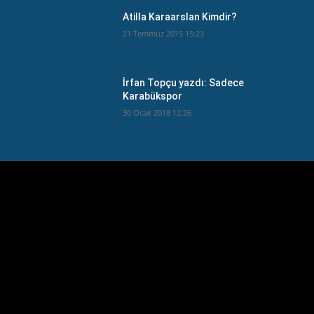
Atilla Karaarslan Kimdir?
21 Temmuz 2015 15:23
İrfan Topçu yazdı: Sadece
Karabükspor
30 Ocak 2018 12:26