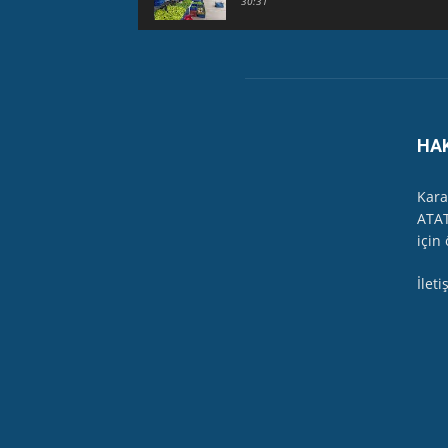
30:31
HAVUZBAŞINDA BAYRAMLAŞMA Karabük
15:17
Karabük Kartaltepe Yokuşunda güzellik
00:49
HA
23 Mayıs 2026 - Karabük'te sağanak 
03:24
Kara
ATAT
Gazeteci İlhan Alpboğa Karabük'te han
için 
07:01
İlet
Safranbolu Cumhuriyet Kadınları Riti
22:43
EKODER, Karabük'te Soğanlı Çayı'ndan
11:45