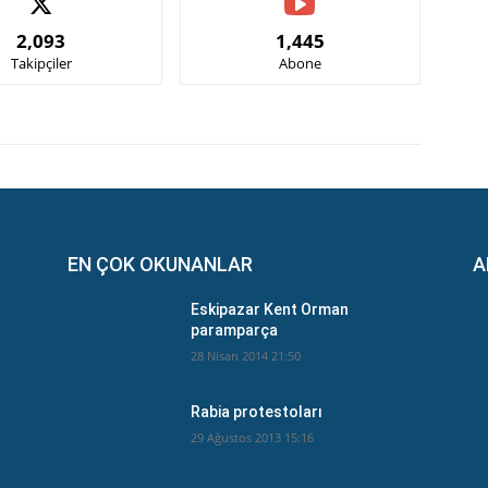
2,093
1,445
Takipçiler
Abone
EN ÇOK OKUNANLAR
A
Eskipazar Kent Orman
paramparça
28 Nisan 2014 21:50
Rabia protestoları
29 Ağustos 2013 15:16