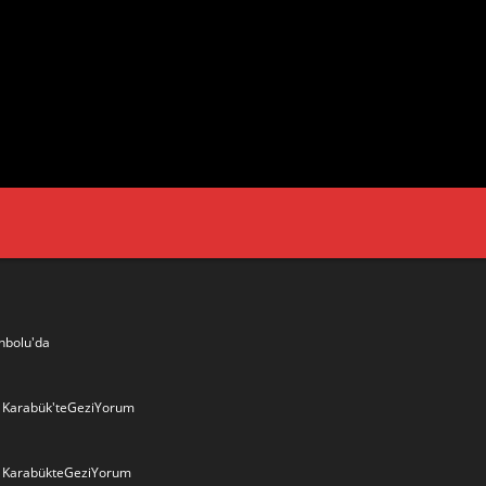
nbolu'da
6- Karabük'teGeziYorum
- KarabükteGeziYorum