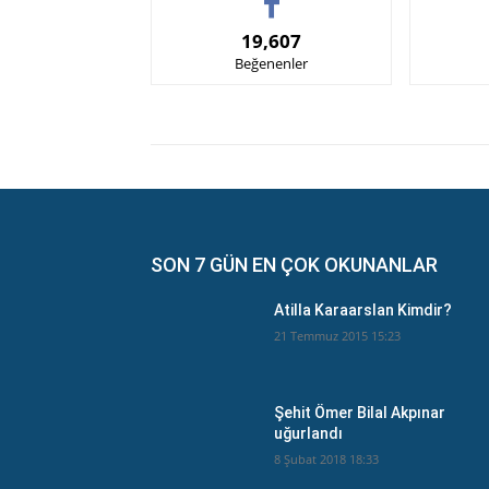
19,607
Beğenenler
SON 7 GÜN EN ÇOK OKUNANLAR
Atilla Karaarslan Kimdir?
21 Temmuz 2015 15:23
Şehit Ömer Bilal Akpınar
uğurlandı
8 Şubat 2018 18:33