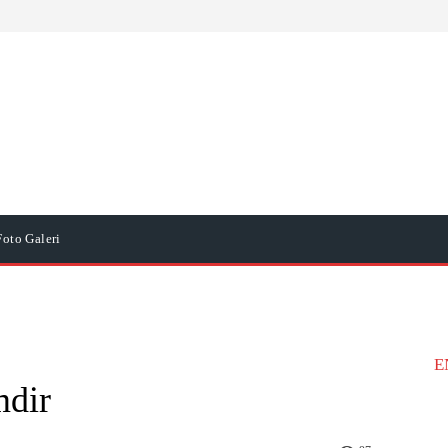
Foto Galeri
E
mdir