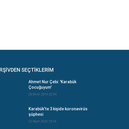
RŞİVDEN SEÇTİKLERİM
Ahmet Nur Çebi: 'Karabük
Çocuğuyum'
20 Ekim 2019 22:34
Karabük'te 3 kişide koronavirüs
şüphesi
12 Mart 2020 15:14