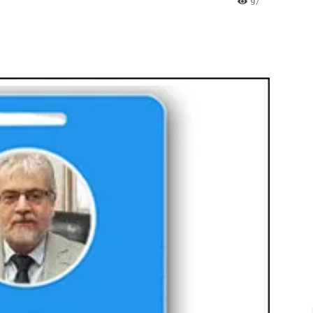
97
st
WhatsApp