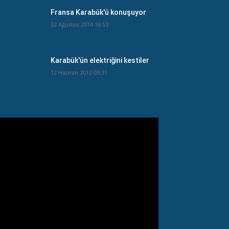
Fransa Karabük'ü konuşuyor
22 Ağustos 2014 16:53
Karabük'ün elektriğini kestiler
12 Haziran 2012 09:31