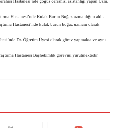
rahisi Hastanesi’nde göğüs cerrahisi asistanlığı yapan Uzm.
ırma Hastanesi’nde Kulak Burun Boğaz uzmanlığını aldı.
aştırma Hastanesi’nde kulak burun boğaz uzmanı olarak
kültesi’nde Dr. Öğretim Üyesi olarak görev yapmakta ve aynı
raştırma Hastanesi Başhekimlik görevini yürütmektedir.
X
Pinterest
WhatsApp