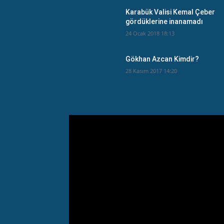
Karabük Valisi Kemal Çeber
gördüklerine inanamadı
24 Ocak 2018 18:13
Gökhan Azcan Kimdir?
28 Kasım 2017 14:20