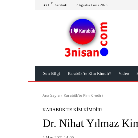
C
33.1
Karabük
7 Ağustos Cuma 2026
Son Bilgi
Karabük’te Kim Kimdir?
Video
Ana Sayfa
Karabük'te Kim Kimdir?
KARABÜK'TE KIM KIMDIR?
Dr. Nihat Yılmaz Ki
5 Mart 2021 14:05