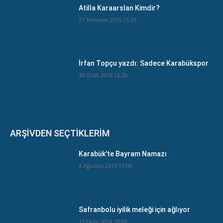
Atilla Karaarslan Kimdir?
21 Temmuz 2015 15:23
İrfan Topçu yazdı: Sadece Karabükspor
30 Ocak 2018 12:26
ARŞİVDEN SEÇTİKLERİM
Karabük'te Bayram Namazı
8 Ağustos 2013 17:00
Safranbolu iyilik meleği için ağlıyor
13 Ekim 2014 18:08