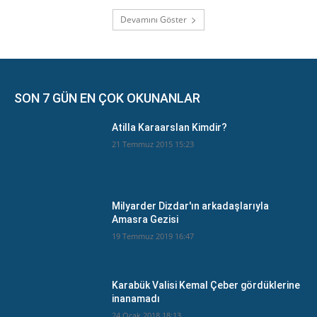
Devamını Göster
SON 7 GÜN EN ÇOK OKUNANLAR
Atilla Karaarslan Kimdir?
21 Temmuz 2015 15:23
Milyarder Dizdar'ın arkadaşlarıyla
Amasra Gezisi
19 Temmuz 2019 16:47
Karabük Valisi Kemal Çeber gördüklerine
inanamadı
24 Ocak 2018 18:13