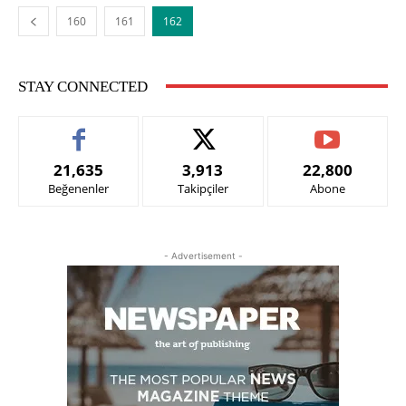
160
161
162
STAY CONNECTED
21,635
3,913
22,800
Beğenenler
Takipçiler
Abone
- Advertisement -